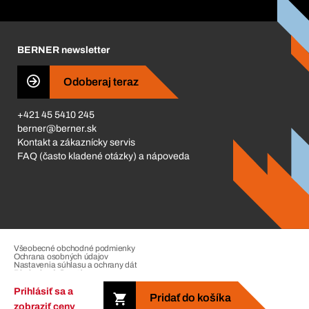
Corporate Responsibility
Kariéra
BERNER newsletter
Business Conduct
Odoberaj teraz
+421 45 5410 245
berner@berner.sk
Kontakt a zákaznícky servis
FAQ (často kladené otázky) a nápoveda
Všeobecné obchodné podmienky
Ochrana osobných údajov
Nastavenia súhlasu a ochrany dát
Riadenie sťažností
Impressum
Prihlásiť sa a
Pridať do košíka
zobraziť ceny