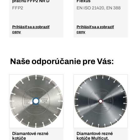
prachu FFP2 NR D
Flexus
FFP2
EN ISO 21420, EN 388
Prihlásiť sa a zobraziť
Prihlásiť sa a zobraziť
ceny
ceny
Naše odporúčanie pre Vás:
Diamantové rezné
Diamantové rezné
kotúče
kotúče Multicut,