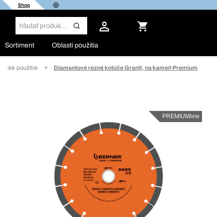
Shop
Sortiment
Oblasti použitia
ifické použitie
Diamantové rezné kotúče Granit, na kameň Premium
PREMIUMline