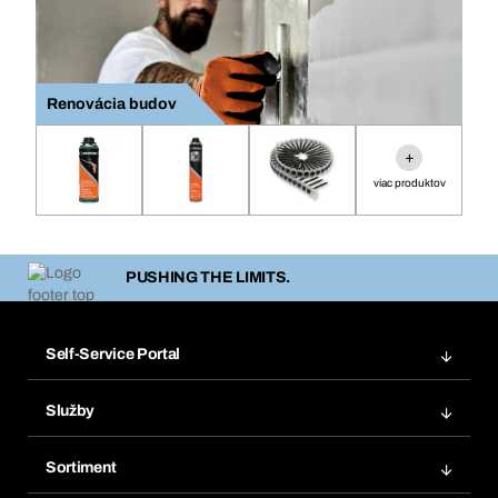
Renovácia budov
+
viac produktov
PUSHING THE LIMITS.
Self-Service Portal
Objednávky
Služby
Faktúry
Regálový systém Bera® Modul
Obľúbené
Sortiment
Systém Bera® Smart