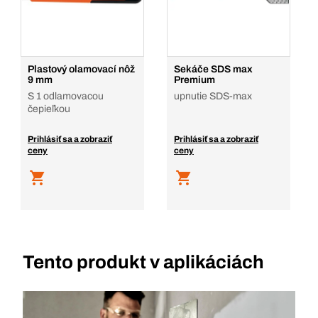
Plastový olamovací nôž
Sekáče SDS max
9 mm
Premium
S 1 odlamovacou
upnutie SDS-max
čepieľkou
Prihlásiť sa a zobraziť
Prihlásiť sa a zobraziť
ceny
ceny
Tento produkt v aplikáciách