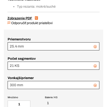
Typ rezania: mokré/suché
Zobrazenie PDF
Odporučiť produkt priateľovi
Priemerotvoru
25.4 mm
Počet segmentov
21 KS
Vonkajšípriemer
300 mm
Množstvo
Balenie / KS
1