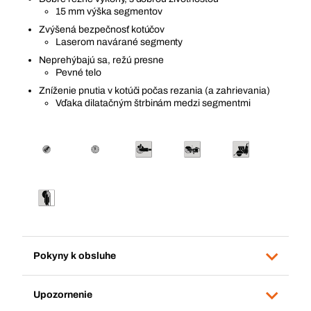
15 mm výška segmentov
Zvýšená bezpečnosť kotúčov
Laserom navárané segmenty
Neprehýbajú sa, režú presne
Pevné telo
Zníženie pnutia v kotúči počas rezania (a zahrievania)
Vďaka dilatačným štrbinám medzi segmentmi
Pokyny k obsluhe
Upozornenie