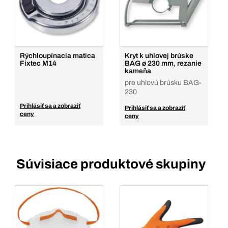
Rýchloupínacia matica
Kryt k uhlovej brúske
Fixtec M14
BAG ø 230 mm, rezanie
kameňa
pre uhlovú brúsku BAG-
230
Prihlásiť sa a zobraziť
Prihlásiť sa a zobraziť
ceny
ceny
Súvisiace produktové skupiny