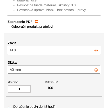
Materiál: oceľ
Pevnostná trieda materiálu skrutky: 8.8
Povrchová úprava: blank - bez povrch. úpravy
Zobrazenie PDF
Odporučiť produkt priateľovi
Závit
M 8
Dĺžka
40 mm
Množstvo
Balenie / KS
100
Doručenie od 24 do 48 hodín