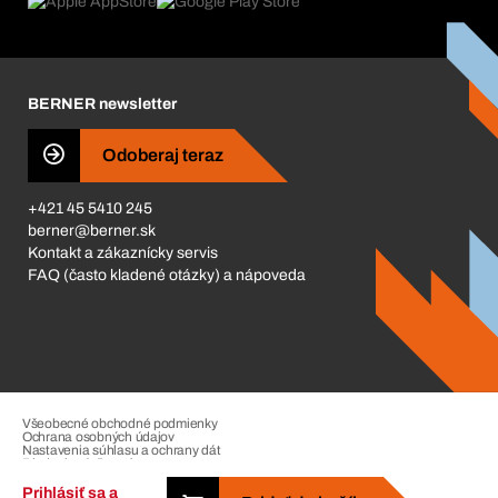
Čo nás poháňa
Katalóg a brožúry
Corporate Responsibility
Kariéra
BERNER newsletter
Business Conduct
Odoberaj teraz
+421 45 5410 245
berner@berner.sk
Kontakt a zákaznícky servis
FAQ (často kladené otázky) a nápoveda
Všeobecné obchodné podmienky
Ochrana osobných údajov
Nastavenia súhlasu a ochrany dát
Riadenie sťažností
Impressum
Prihlásiť sa a