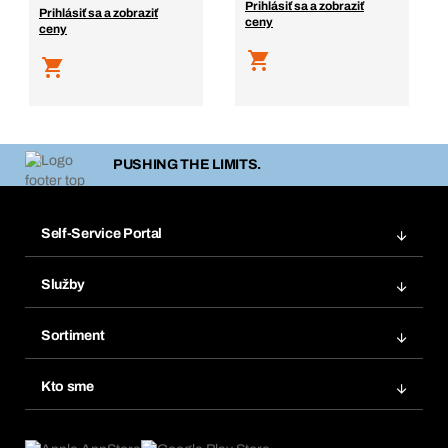
Prihlásiť sa a zobraziť
Prihlásiť sa a zobraziť
ceny
ceny
PUSHING THE LIMITS.
Self-Service Portal
Objednávky
Služby
Faktúry
Regálový systém Bera® Modul
Obľúbené
Sortiment
Systém Bera® Smart
Opakované objednávky
Inovácie produktov
Chemická databáza
Kto sme
Predplatné
Oblasti použitia
eProcurement
Čo ponúkame
FAQ
Product Compliance
Produktový poradca