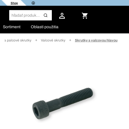
Shop
Sortiment
Oblasti použitia
ké a palcové skrutky
Valcové skrutky
Skrutky s valcovou hlavou