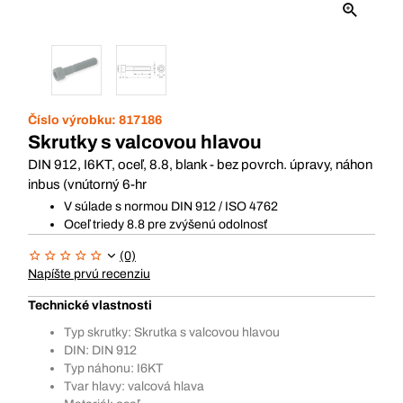
Číslo výrobku:
817186
Skrutky s valcovou hlavou
DIN 912, I6KT, oceľ, 8.8, blank - bez povrch. úpravy, náhon
inbus (vnútorný 6-hr
V súlade s normou DIN 912 / ISO 4762
Oceľ triedy 8.8 pre zvýšenú odolnosť
(0)
Napíšte prvú recenziu
Technické vlastnosti
Typ skrutky: Skrutka s valcovou hlavou
DIN: DIN 912
Typ náhonu: I6KT
Tvar hlavy: valcová hlava