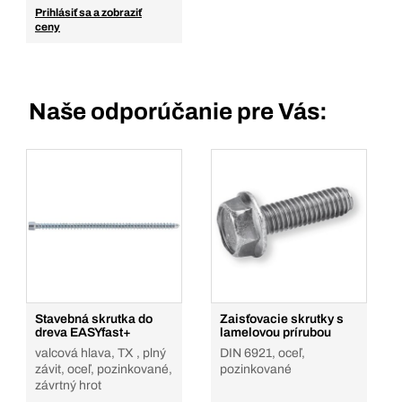
Prihlásiť sa a zobraziť
ceny
Naše odporúčanie pre Vás:
Stavebná skrutka do
Zaisťovacie skrutky s
dreva EASYfast+
lamelovou prírubou
valcová hlava, TX , plný
DIN 6921, oceľ,
závit, oceľ, pozinkované,
pozinkované
závrtný hrot