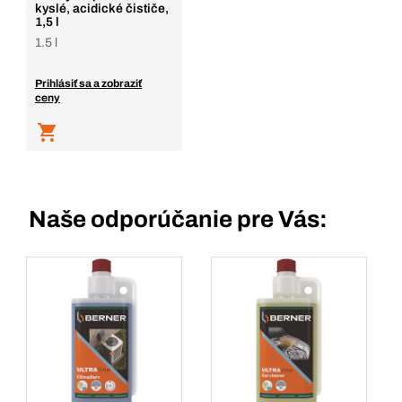
kyslé, acidické čističe,
1,5 l
1.5 l
Prihlásiť sa a zobraziť
ceny
Naše odporúčanie pre Vás: