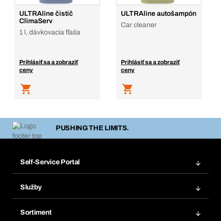
ULTRAline čistič
ULTRAline autošampón
ClimaServ
Car cleaner
1 l, dávkovacia fľaša
Prihlásiť sa a zobraziť
Prihlásiť sa a zobraziť
ceny
ceny
PUSHING THE LIMITS.
Self-Service Portal
Objednávky
Služby
Faktúry
Regálový systém Bera® Modul
Obľúbené
Sortiment
Systém Bera® Smart