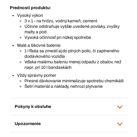
Prednosti produktu:
Vysoký výkon
3 v 1 - na hrdzu, vodný kameň, cement
Účinne odstraňuje vyššie uvedené povlaky, zvyšky
malty a pod.
Vysoká účinnosť pri nízkej spotrebe
Malé a šikovné balenie
1 l fľaša sa zmestí aj do plných políc, či zaplneného
dodávkového vozidla
Vďaka malému baleniu menej odpadu z obalov, než
napr. pri 10 l bandaskách
Vždy správny pomer
Presné dávkovanie minimalizuje spotrebu chemikálií
Šetrí materiál a náklady, nehrozí plytvanie
Pokyny k obsluhe
Upozornenie