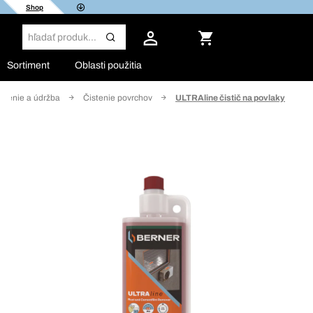
Shop
Sortiment
Oblasti použitia
istenie a údržba
Čistenie povrchov
ULTRAline čistič na povlaky