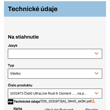
Technické údaje
Na stiahnutie
Jazyk
Typ
Všetko
Číslo produktu
1031973 Čistič UltraLine Rust & Cement ... , na povlaky, 1 l dávkovacia fľaša
TDS_1031973[A]_SK45_skSK.pdf
Technické údaje
Karta
UltraLine Rust and
Slovakia