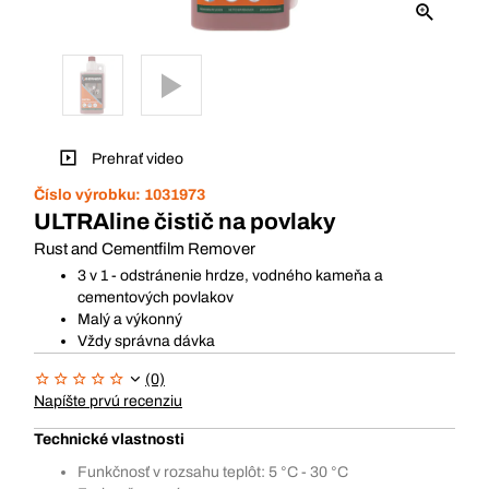
Prehrať video
Číslo výrobku:
1031973
ULTRAline čistič na povlaky
Rust and Cementfilm Remover
3 v 1 - odstránenie hrdze, vodného kameňa a
cementových povlakov
Malý a výkonný
Vždy správna dávka
(0)
Napíšte prvú recenziu
Technické vlastnosti
Funkčnosť v rozsahu teplôt: 5 °C - 30 °C