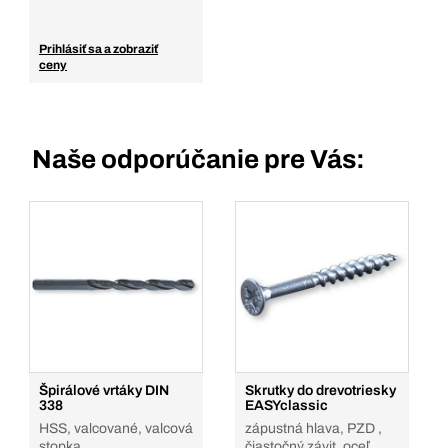
Prihlásiť sa a zobraziť
ceny
Naše odporúčanie pre Vás:
Špirálové vrtáky DIN
Skrutky do drevotriesky
338
EASYclassic
HSS, valcované, valcová
zápustná hlava, PZD ,
stopka
čiastočný závit, oceľ,