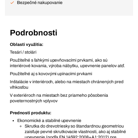
Bezpečné nakupovanie
Podrobnosti
Oblasti využitia:
Tesári / stolári
Použiteľné s ľahkými upevňovacími prvkami, ako sú
interiérové kovania, výroba nábytku, upevnenie panelov atď.
Použiteľné aj s kovovými upínacími prvkami
Inštalácie v interiéroch, alebo na miestach chránených pred
vlhkosťou
V exteriéroch na miestach bez priameho pôsobenia
poveternostných vplyvov
Prednosti produktu:
Ekonomické a stabilné upevnenie
Skrutka do drevotriesky so štandardnou geometriou
zaisťuje pevné skrutkovacie vlastnosti, ako aj stabilné
upevnenie (podľa EN 14592:2008+A1:2012) pre