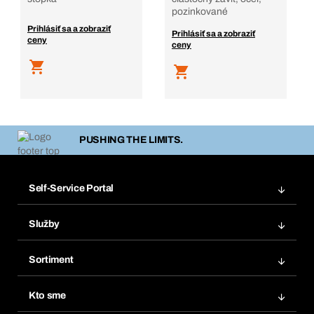
pozinkované
Prihlásiť sa a zobraziť
Prihlásiť sa a zobraziť
ceny
ceny
PUSHING THE LIMITS.
Self-Service Portal
Objednávky
Služby
Faktúry
Regálový systém Bera® Modul
Obľúbené
Sortiment
Systém Bera® Smart
Opakované objednávky
Inovácie produktov
Chemická databáza
Kto sme
Predplatné
Oblasti použitia