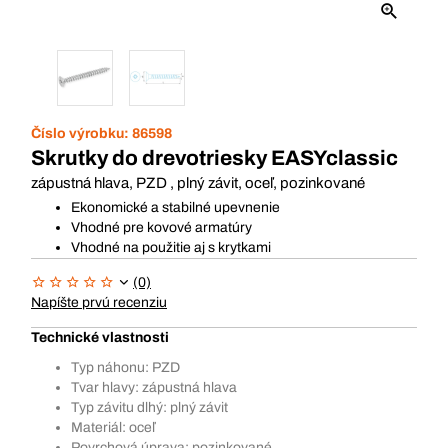
Číslo výrobku:
86598
Skrutky do drevotriesky EASYclassic
zápustná hlava, PZD , plný závit, oceľ, pozinkované
Ekonomické a stabilné upevnenie
Vhodné pre kovové armatúry
Vhodné na použitie aj s krytkami
(0)
Napíšte prvú recenziu
Technické vlastnosti
Typ náhonu: PZD
Tvar hlavy: zápustná hlava
Typ závitu dlhý: plný závit
Materiál: oceľ
Povrchová úprava: pozinkované