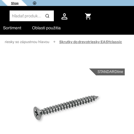
Shop
Sortiment
Oblasti použitia
votriesky so zápustnou hlavou
Skrutky do drevotriesky EASYclassic
STANDARDline