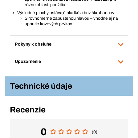
rôzne oblasti použitia
Výsledné plochy ostávajú hladké a bez škrabancov
S rovnomerne zapustenou hlavou – vhodné aj na
upnutie kovových prvkov
Pokyny k obsluhe
Upozornenie
Technické údaje
Recenzie
0
(0)