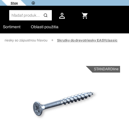
Shop
Sortiment
Oblasti použitia
votriesky so zápustnou hlavou
Skrutky do drevotriesky EASYclassic
STANDARDline