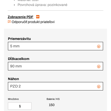
Povrchová úprava: pozinkované
Zobrazenie PDF
Odporučiť produkt priateľovi
Priemerzávitu
5 mm
Dĺžkacelkom
90 mm
Náhon
PZD 2
Množstvo
Balenie / KS
150