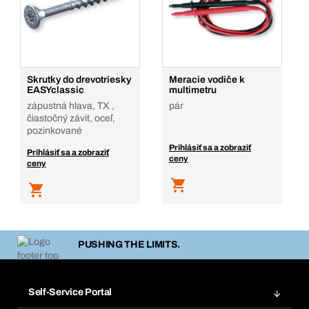
Skrutky do drevotriesky
Meracie vodiče k
EASYclassic
multimetru
zápustná hlava, TX ,
pár
čiastočný závit, oceľ,
pozinkované
Prihlásiť sa a zobraziť
Prihlásiť sa a zobraziť
ceny
ceny
PUSHING THE LIMITS.
Self-Service Portal