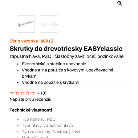
Číslo výrobku:
86915
Skrutky do drevotriesky EASYclassic
zápustná hlava, PZD , čiastočný závit, oceľ, pozinkované
Ekonomické a stabilné upevnenie
Vhodné aj na použitie s kovovými upevňovacími
prvkami
Vhodné na použitie s krytkami
(0)
Napíšte prvú recenziu
Technické vlastnosti
Typ náhonu: PZD
Tvar hlavy: zápustná hlava
Typ závitu dlhý: čiastočný závit
Materiál: oceľ