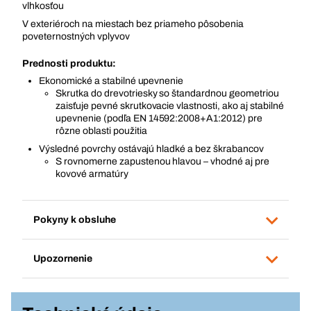
vlhkosťou
V exteriéroch na miestach bez priameho pôsobenia
poveternostných vplyvov
Prednosti produktu:
Ekonomické a stabilné upevnenie
Skrutka do drevotriesky so štandardnou geometriou
zaisťuje pevné skrutkovacie vlastnosti, ako aj stabilné
upevnenie (podľa EN 14592:2008+A1:2012) pre
rôzne oblasti použitia
Výsledné povrchy ostávajú hladké a bez škrabancov
S rovnomerne zapustenou hlavou – vhodné aj pre
kovové armatúry
Pokyny k obsluhe
Upozornenie