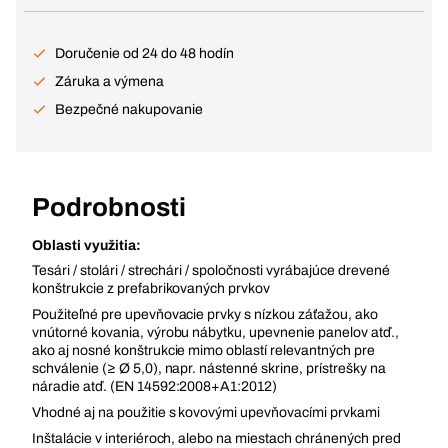
Doručenie od 24 do 48 hodín
Záruka a výmena
Bezpečné nakupovanie
Podrobnosti
Oblasti využitia:
Tesári / stolári / strechári / spoločnosti vyrábajúce drevené
konštrukcie z prefabrikovaných prvkov
Použiteľné pre upevňovacie prvky s nízkou záťažou, ako
vnútorné kovania, výrobu nábytku, upevnenie panelov atď.,
ako aj nosné konštrukcie mimo oblastí relevantných pre
schválenie (≥ Ø 5,0), napr. nástenné skrine, prístrešky na
náradie atď. (EN 14592:2008+A1:2012)
Vhodné aj na použitie s kovovými upevňovacími prvkami
Inštalácie v interiéroch, alebo na miestach chránených pred