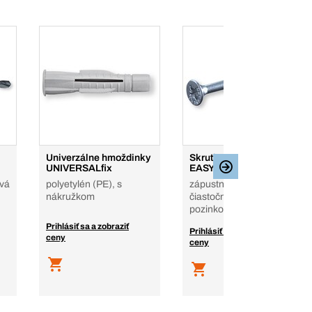
Univerzálne hmoždinky
Skrutky do drevotriesky
UNIVERSALfix
EASYclassic
ová
polyetylén (PE), s
zápustná hlava, PZD ,
nákružkom
čiastočný závit, oceľ,
pozinkované
Prihlásiť sa a zobraziť
Prihlásiť sa a zobraziť
ceny
ceny