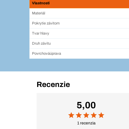
Vlastnosti
Materiál
Pokrytie závitom
Tvar hlavy
Druh závitu
Povrchováúprava
Recenzie
5,00
1 recenzia