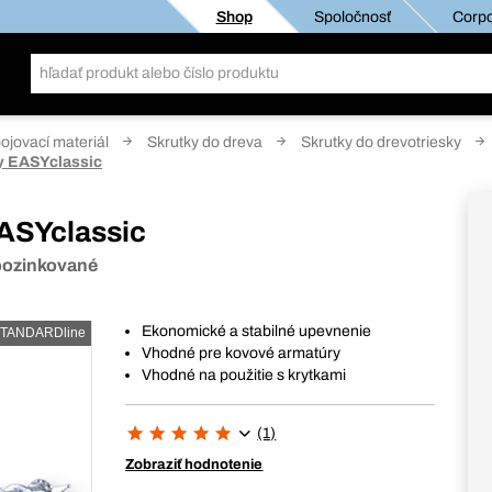
Shop
Spoločnosť
Corpo
pojovací materiál
Skrutky do dreva
Skrutky do drevotriesky
ky EASYclassic
EASYclassic
 pozinkované
Ekonomické a stabilné upevnenie
TANDARDline
Vhodné pre kovové armatúry
Vhodné na použitie s krytkami
(1)
Zobraziť hodnotenie