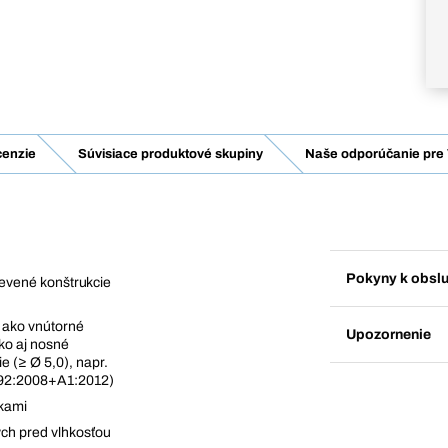
enzie
Súvisiace produktové skupiny
Naše odporúčanie pre 
Pokyny k obsl
drevené konštrukcie
, ako vnútorné
Upozornenie
ko aj nosné
e (≥ Ø 5,0), napr.
4592:2008+A1:2012)
vkami
ých pred vlhkosťou