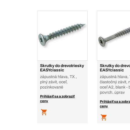
Skrutky do drevotriesky
Skrutky do drev
EASYclassic
EASYclassic
zápustná hlava, TX ,
zápustná hlava, 
plný závit, oceľ,
čiastočný závit, 
pozinkované
oceľ A2, blank - 
povrch. úprav
Prihlásiť sa a zobraziť
ceny
Prihlásiť sa a zobra
ceny