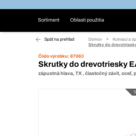
Sortiment
Oblasti použitia
Späť na prehľad
Domov
Kotviaci a s
Skrutky do drevotries
Číslo výrobku:
87063
Skrutky do drevotriesky 
zápustná hlava, TX , čiastočný závit, oceľ,
S