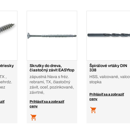
otriesky
Skrutky do dreva,
Špirálové vrtáky DIN
čiastočný závit EASYtop
338
TX ,
zápustná hlava s fréz.
HSS, valcované, valc
nehrdz.
rebrami, TX, čiastočný
stopka
bez
závit, oceľ, pozinkované,
závrtné,
Prihlásiť sa a zobraziť
ceny
ziť
Prihlásiť sa a zobraziť
ceny