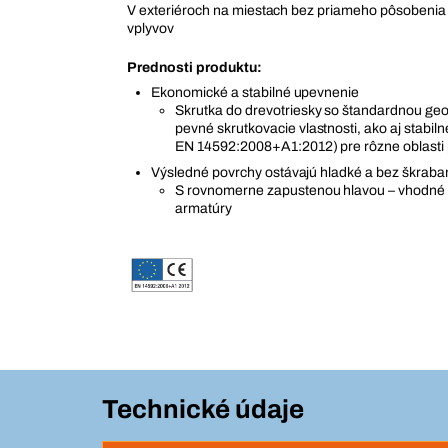
V exteriéroch na miestach bez priameho pôsobenia
vplyvov
Prednosti produktu:
Ekonomické a stabilné upevnenie
Skrutka do drevotriesky so štandardnou geo
pevné skrutkovacie vlastnosti, ako aj stabil
EN 14592:2008+A1:2012) pre rôzne oblasti 
Výsledné povrchy ostávajú hladké a bez škrab
S rovnomerne zapustenou hlavou – vhodné 
armatúry
Technické údaje