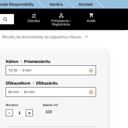
rate Responsibility
Kariéra
Kontakt
Záložka
Prihlásenie /
Košík
Registrácia
Skrutky do drevotriesky so zápustnou hlavou
Náhon ・ Priemerzávitu
TX 30 ・ 6 mm
Dĺžkacelkom ・ Dĺžkazávitu
80 mm ・ 54 mm
Množstvo
Balenie / KS
100
-
+