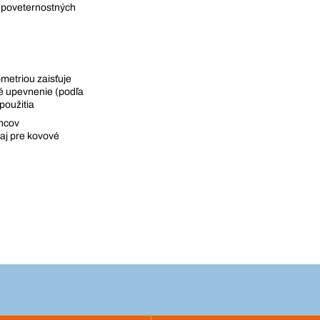
 poveternostných
metriou zaisťuje
né upevnenie (podľa
použitia
ancov
aj pre kovové