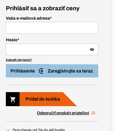
Prihlásiť sa a zobraziť ceny
Vaša e-mailová adresa
*
Heslo
*
Zabudli ste heslo?
Prihlásenie
Zaregistrujte sa teraz
Pridať do košíka
Odporučiť produkt priateľovi
Doručenie od 24 do 48 hodín