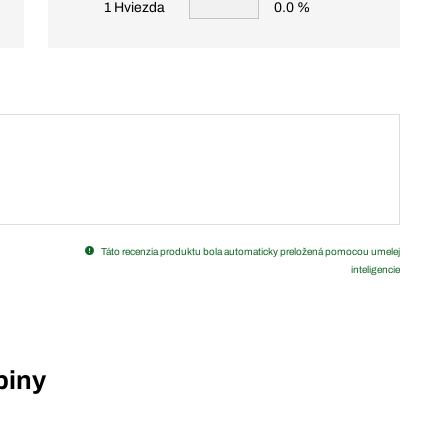
1 Hviezda
0.0 %
Táto recenzia produktu bola automaticky preložená pomocou umelej
inteligencie
piny