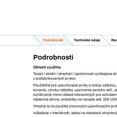
Podrobnosti
Technické údaje
Rec
Podrobnosti
Oblasti využitia:
Tesári / stolári / strechári / spoločnosti vyrábajúce 
z prefabrikovaných prvkov
Použiteľné pre upevňovacie prvky s nízkou záťažou
kovania, výrobu nábytku, upevnenie panelov atď., a
konštrukcie mimo oblastí relevantných pre schváleni
nástenné skrine, prístrešky na náradie atď. (EN 1
Vhodné aj na použitie s kovovými upevňovacími pr
Inštalácie v interiéroch, alebo na miestach chránen