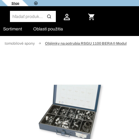
Shop
Sortiment
Oblasti použitia
e automobilové spony
Objímky na potrubia RSGU 1100 BERA® Modul