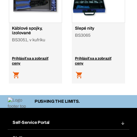
Káblové spojky,
Slepé nity
izolované
BS3065
BS3051, v kufríku
Prihlásiť sa a zobraziť
Prihlásiť sa a zobraziť
ceny
ceny
PUSHING THE LIMITS.
Self-Service Portal
Objednávky