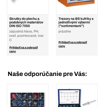
Skrutky do plechu a
Trezory na BS kufríky s
podobných materiálov
jednotlivými výbermi
DIN ISO 7050
("sortimentami")
zápustná hlava, PH,
prázdne
oceľ, pozinkované, tvar
C
Prihlásiť sa a zobraziť
ceny
Prihlásiť sa a zobraziť
ceny
Naše odporúčanie pre Vás: