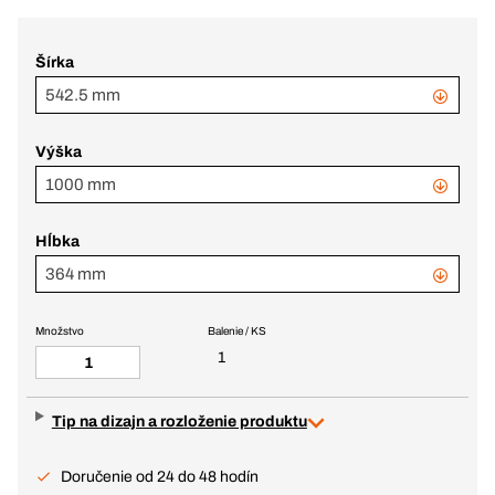
Šírka
542.5 mm
Výška
1000 mm
Hĺbka
364 mm
Množstvo
Balenie / KS
1
Tip na dizajn a rozloženie produktu
Doručenie od 24 do 48 hodín