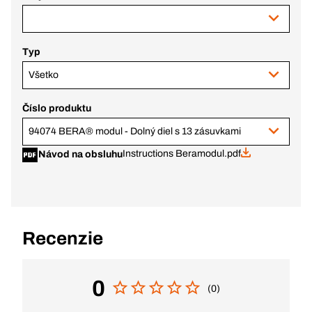
Typ
Všetko
Číslo produktu
94074 BERA® modul - Dolný diel s 13 zásuvkami
Instructions Beramodul.pdf
Návod na obsluhu
Recenzie
0
(0)