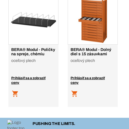
BERA® Modul - Poličky
BERA® Modul - Dolný
na spreje, chémiu
diel s 15 zásuvkami
oceľový plech
oceľový plech
Prihlásiť sa a zobraziť
Prihlásiť sa a zobraziť
ceny
ceny
PUSHING THE LIMITS.