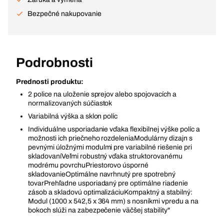
Bezpečné nakupovanie
Podrobnosti
Prednosti produktu:
2 police na uloženie sprejov alebo spojovacích a
normalizovaných súčiastok
Variabilná výška a sklon políc
Individuálne usporiadanie vďaka flexibilnej výške políc a
možnosti ich priečneho rozdeleniaModulárny dizajn s
pevnými úložnými modulmi pre variabilné riešenie pri
skladovaníVeľmi robustný vďaka struktorovanému
modrému povrchuPriestorovo úsporné
skladovanieOptimálne navrhnutý pre spotrebný
tovarPrehľadne usporiadaný pre optimálne riadenie
zásob a skladovú optimalizáciuKompaktný a stabilný:
Modul (1000 x 542,5 x 364 mm) s nosníkmi vpredu a na
bokoch slúži na zabezpečenie väčšej stability"