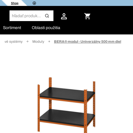
Shop
Sortiment
Oblasti použitia
álové systémy
Moduly
BERA® modul - Univerzálny 500 mm diel