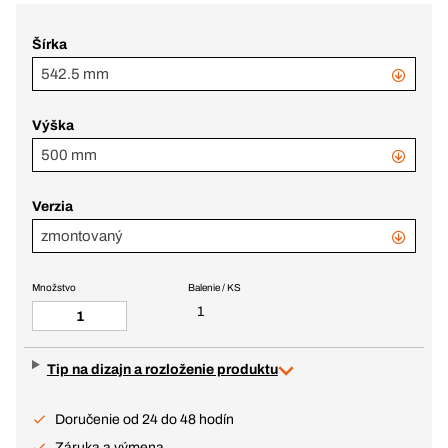
Šírka
542.5 mm
Výška
500 mm
Verzia
zmontovaný
Množstvo
Balenie / KS
1
Tip na dizajn a rozloženie produktu
Doručenie od 24 do 48 hodín
Záruka a výmena