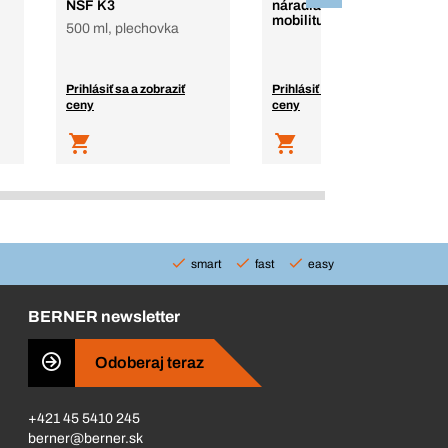
NSF K3
náradia pre elektro-
mobilitu
500 ml, plechovka
Prihlásiť sa a zobraziť
Prihlásiť sa a zobraziť
ceny
ceny
smart
fast
easy
BERNER newsletter
Odoberaj teraz
+421 45 5410 245
berner@berner.sk