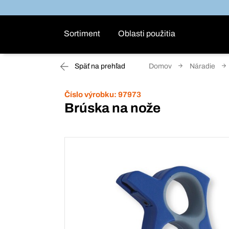
Sortiment
Oblasti použitia
Späť na prehľad
Domov
Náradie
Číslo výrobku:
97973
Brúska na nože