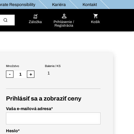
rate Responsibility
Kariéra
Kontakt
Záložka
Prihlásenie /
Košík
Registrácia
Množstvo
Balenie / KS
1
-
+
Prihlásiť sa a zobraziť ceny
Vaša e-mailová adresa
*
Heslo
*