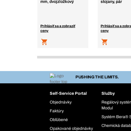
mm, dvojzložkový
stojany, pár
Prihlásiť sa a zobraziť
Prihlásiť sa a zobra
ceny
ceny
PUSHING THE LIMITS.
Self-Service Portal
Služby
Objednávky
Regálový syst
Modul
Faktúry
Systém Bera® 
Obľúbené
Chemická data
Opakované objednávky