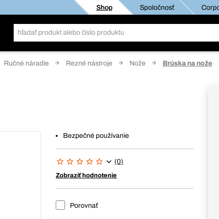
Shop
Spoločnosť
Corpo
Ručné náradie
Rezné nástroje
Nože
Brúska na nože
Bezpečné používanie
(0)
Zobraziť hodnotenie
Porovnať