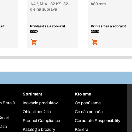
1/4 ", MIX , 32 KS, 32-
480 mm
dielna súprava
ziť
Prihlásiť sa a zobraziť
Prihlásiť sa a zobraziť
ceny
ceny
Sortiment
Kto sme
ém Bera®
Inovácie produktov
Čo ponúkame
Oblasti použitia
Čo nás poháňa
Smart
Product Compliance
Corporate Responsibility
báza
Katalóg a brožúry
Kariéra