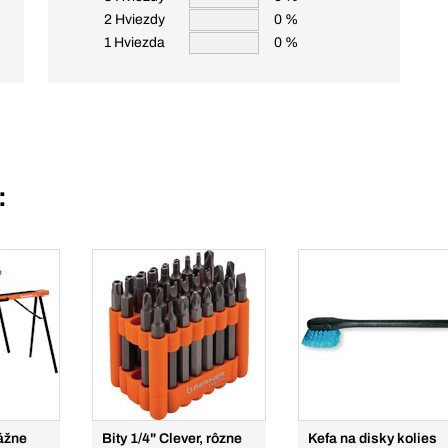
2 Hviezdy
0 %
1 Hviezda
0 %
:
ážne
Bity 1/4" Clever, rôzne
Kefa na disky kolies