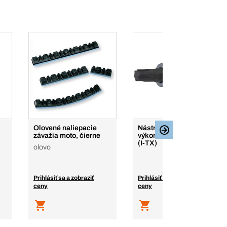
Olovené naliepacie
Nástrčné 1/2" kľúče,
závažia moto, čierne
výkonné, do vnút. Torx
(I-TX)
olovo
Prihlásiť sa a zobraziť
Prihlásiť sa a zobraziť
ceny
ceny