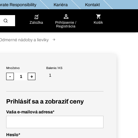
rate Responsibility
Kariéra
Kontakt
Záložka
Prihlásenie /
Košík
Registrácia
Odmerné nádoby a lieviky
Množstvo
Balenie / KS
1
-
+
Prihlásiť sa a zobraziť ceny
Vaša e-mailová adresa
*
Heslo
*