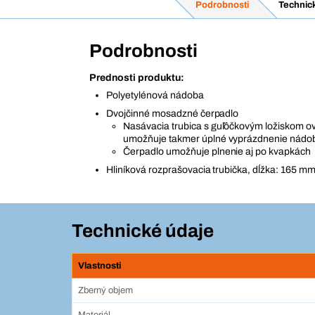
Podrobnosti
Technic
Podrobnosti
Prednosti produktu:
Polyetylénová nádoba
Dvojčinné mosadzné čerpadlo
Nasávacia trubica s guľôčkovým ložiskom ov
umožňuje takmer úplné vyprázdnenie nádo
Čerpadlo umožňuje plnenie aj po kvapkách
Hliníková rozprašovacia trubička, dĺžka: 165 m
Technické údaje
Vlastnosti
Zberný objem