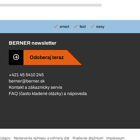
smart
fast
easy
BERNER newsletter
Odoberaj teraz
+421 45 5410 245
berner@berner.sk
Kontakt a zákaznícky servis
FAQ (často kladené otázky) a nápoveda
údajov
Nastavenia súhlasu a ochrany dát
Riadenie sťažností
Impressum