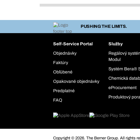
PUSHING THE LIMITS.
Self-Service Portal
Služby
Objednávky
Regálový syst
Modul
Faktúry
Systém Bera® 
Obľúbené
Chemická data
Opakované objednávky
eProcurement
Predplatné
Produktový por
FAQ
Copyright © 2026. The Berner Group. All rights r