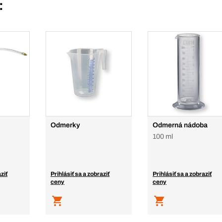
:
Odmerky
Odmerná nádoba
100 ml
ziť
Prihlásiť sa a zobraziť
Prihlásiť sa a zobraziť
ceny
ceny