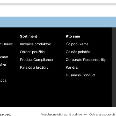
Sortiment
Kto sme
ém Bera®
Inovácie produktov
Čo ponúkame
Oblasti použitia
Čo nás poháňa
Smart
Product Compliance
Corporate Responsibility
báza
Katalóg a brožúry
Kariéra
Business Conduct
adca
eserved.
Všeobecné obchodné podmienky
Ochrana osobných 