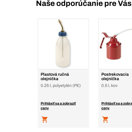
Naše odporúčanie pre Vás
Plastová ručná
Postrekovacia
olejnička
olejnička
0.25 l, polyetylén (PE)
0.5 l, kov
Prihlásiť sa a zobraziť
Prihlásiť sa a zobra
ceny
ceny