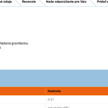
ké údaje
Recenzie
Naše odporúčanie pre Vás:
Pridať 
ládaná gravitáciou
b
m
Hodnota
0.3 l