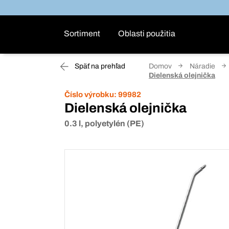
Sortiment
Oblasti použitia
Späť na prehľad
Domov
Náradie
Dielenská olejnička
Číslo výrobku:
99982
Dielenská olejnička
0.3 l, polyetylén (PE)