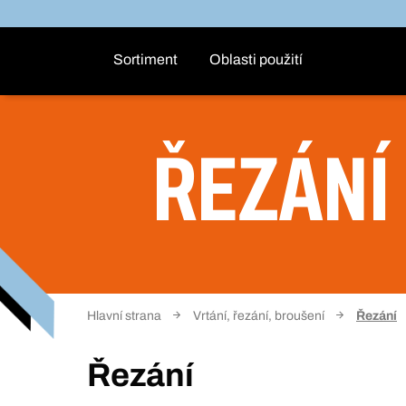
Sortiment
Oblasti použití
ŘEZÁNÍ
Hlavní strana
Vrtání, řezání, broušení
Řezání
Řezání