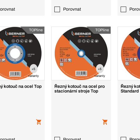
orovnat
Porovnat
Poro
TOPline
TOPline
+5
+5
varianty
varianty
ý kotouč na ocel Top
Řezný kotouč na ocel pro
Řezný kot
stacionární stroje Top
Standard
orovnat
Porovnat
Poro