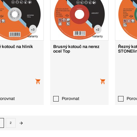
+3
+2
varianty
varianty
 kotouč na hliník
Brusný kotouč na nerez
Řezný ko
ocel Top
STONElin
orovnat
Porovnat
Poro
2