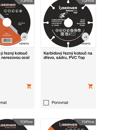
TOPline
TOPline
+2
+4
varianty
varianty
ký řezný kotouč
Karbidový řezný kotouč na
a nerezovou ocel
dřevo, sádru, PVC Top
vnat
Porovnat
TOPline
TOPline