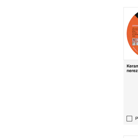
Keram
nerez
P