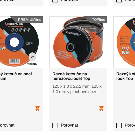
PREMIUMline
TOPline
+2
varianty
ý kotouč na ocel
Řezné kotouče na
Řezný kot
ium
nerezovou ocel Top
lock Top
125 x 1.0 x 22.2 mm, 125 x
1,0 mm v plechové dóze
orovnat
Porovnat
Poro