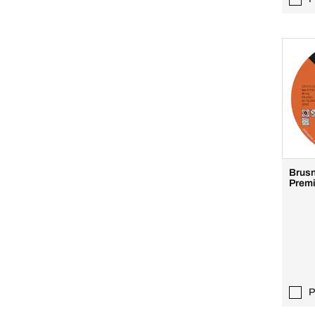
Brusn
Prem
P