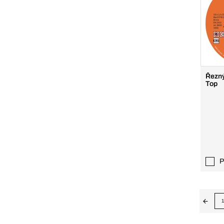
Řezný
Top
P
1