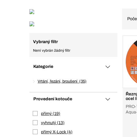
Poče
Vybraný filtr
Není vybrán žádný filtr
Kategorie
Vrtání, řezání, broušení
35
Řezný
o
Provedení kotouče
PRO-T
Aqua
přímý
19
vyhnutý
13
přímý X-Lock
4