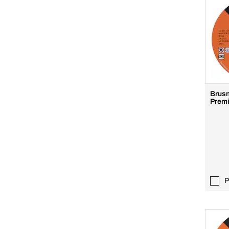
Brusn
Prem
P