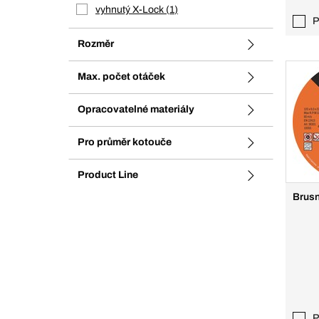
vyhnutý X-Lock
1
P
Rozměr
Max. počet otáček
Opracovatelné materiály
Pro průměr kotouče
Product Line
Brusn
P