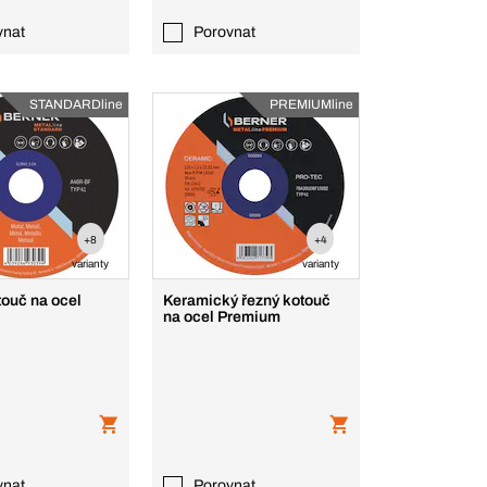
vnat
Porovnat
STANDARDline
PREMIUMline
+8
+4
varianty
varianty
ouč na ocel
Keramický řezný kotouč
na ocel Premium
vnat
Porovnat