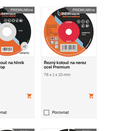
PREMIUMline
PREMIUMline
+2
varianty
ouč na hliník
Řezný kotouč na nerez
Top
ocel Premium
76 x 1 x 10 mm
vnat
Porovnat