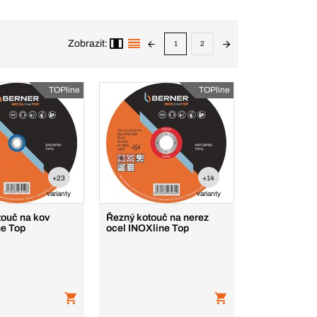
Zobrazit:
1
2
TOPline
TOPline
+23
+14
varianty
varianty
touč na kov
Řezný kotouč na nerez
e Top
ocel INOXline Top