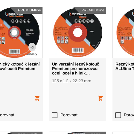
PREMIUMline
PREMIUMline
+3
varianty
ický kotouč k řezání
Univerzální řezný kotouč
Řezný kot
ové oceli Premium
Premium pro nerezovou
ALUline 
ocel, ocel a hliník
Premium
125 x 1.2 x 22.23 mm
orovnat
Porovnat
Poro