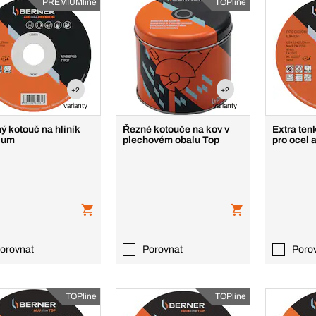
PREMIUMline
TOPline
+2
+2
varianty
varianty
ý kotouč na hliník
Řezné kotouče na kov v
Extra ten
ium
plechovém obalu Top
pro ocel 
orovnat
Porovnat
Poro
TOPline
TOPline