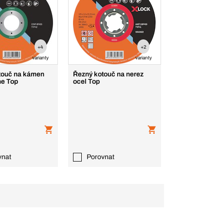
+4
+2
varianty
varianty
touč na kámen
Řezný kotouč na nerez
e Top
ocel Top
vnat
Porovnat