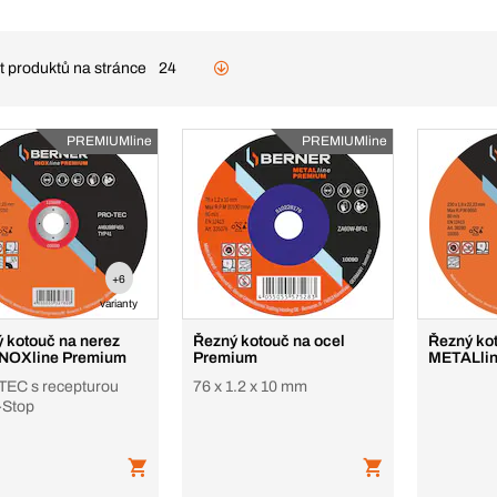
t produktů na stránce
24
PREMIUMline
PREMIUMline
+6
varianty
 kotouč na nerez
Řezný kotouč na ocel
Řezný ko
cel INOXline Premium
Premium
METALlin
EC s recepturou
76 x 1.2 x 10 mm
-Stop