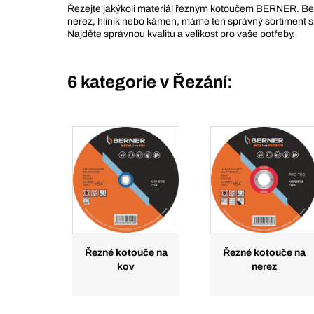
Řezejte jakýkoli materiál řezným kotoučem BERNER. Bez 
nerez, hliník nebo kámen, máme ten správný sortiment s
Najděte správnou kvalitu a velikost pro vaše potřeby.
6 kategorie v
Řezání:
Řezné kotouče na
Řezné kotouče na
kov
nerez