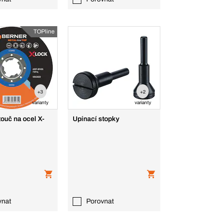
TOPline
+3
+2
varianty
varianty
ouč na ocel X-
Upínací stopky
vnat
Porovnat