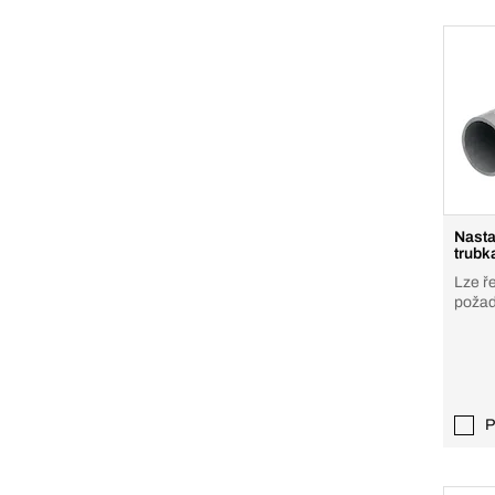
Nasta
trubk
Lze ř
požad
P