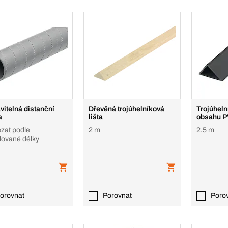
vitelná distanční
Dřevěná trojúhelníková
Trojúheln
a
lišta
obsahu 
ezat podle
2 m
2.5 m
ované délky
orovnat
Porovnat
Poro