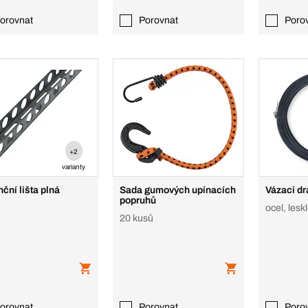
orovnat
Porovnat
Poro
+2
varianty
ční lišta plná
Sada gumových upínacích
Vázací dr
popruhů
ocel, lesk
20 kusů
orovnat
Porovnat
Poro