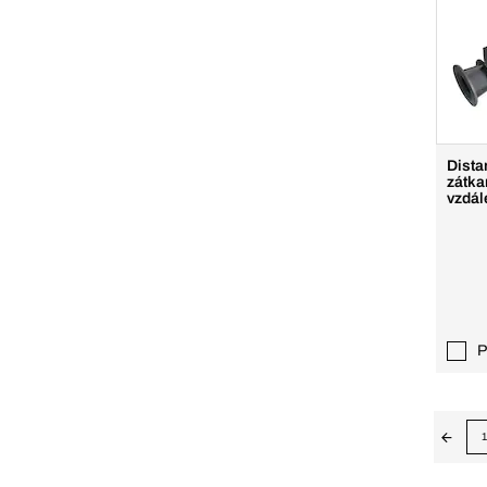
Dista
zátka
vzdál
P
1