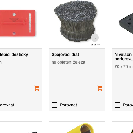
+2
varianty
epicí destičky
Spojovací drát
Nivelační
perforov
m
na opletení železa
70 x 70 
orovnat
Porovnat
Poro