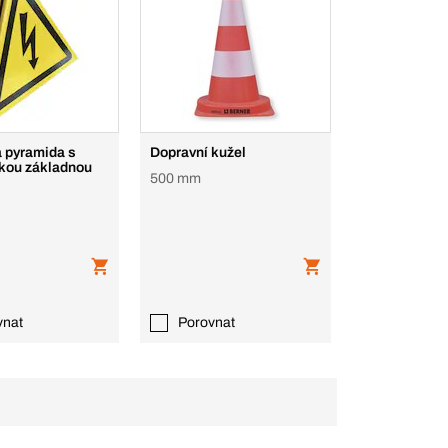
á pyramida s
Dopravní kužel
kou základnou
500 mm
vnat
Porovnat