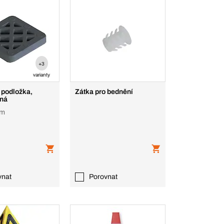
+3
varianty
 podložka,
Zátka pro bednění
aná
mm
vnat
Porovnat