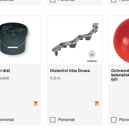
+4
varianty
í drát
Distanční lišta Druwa
Ochranné
betonářs
lesklé
0.8 m
tyčí
orovnat
Porovnat
Poro