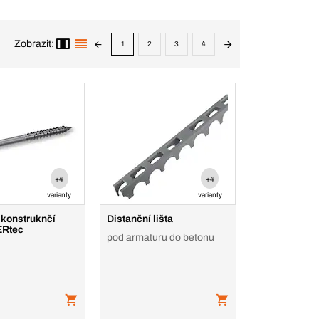
Zobrazit:
1
2
3
4
+4
+4
varianty
varianty
 konstruknčí
Distanční lišta
ERtec
pod armaturu do betonu
u