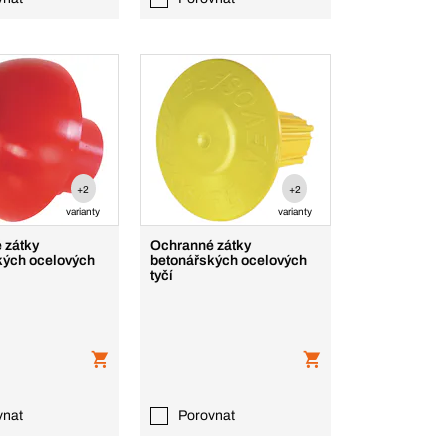
+2
+2
varianty
varianty
 zátky
Ochranné zátky
kých ocelových
betonářských ocelových
tyčí
vnat
Porovnat