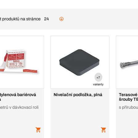
t produktů na stránce
24
+7
varianty
tylenová bariérová
Nivelační podložka, plná
Terasové
a
šrouby T
trů v dávkovací roli
s přírubo