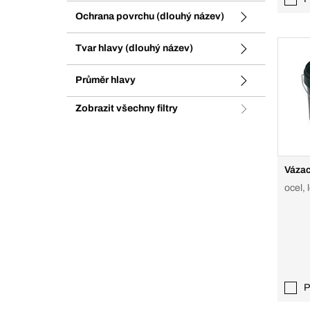
Ochrana povrchu (dlouhý název)
Tvar hlavy (dlouhý název)
Průměr hlavy
Zobrazit všechny filtry
Vázac
ocel, 
P