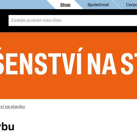
Shop
Společnost
Corpo
ŠENSTVÍ NA 
ví na stavbu
vbu