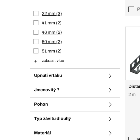
P
22 mm
3
41 mm
2
46 mm
2
50 mm
2
51 mm
2
zobrazit více
Upnutí vrtáku
Distan
Jmenovitý ?
2 m
Pohon
Typ závitu dlouhý
Materiál
P