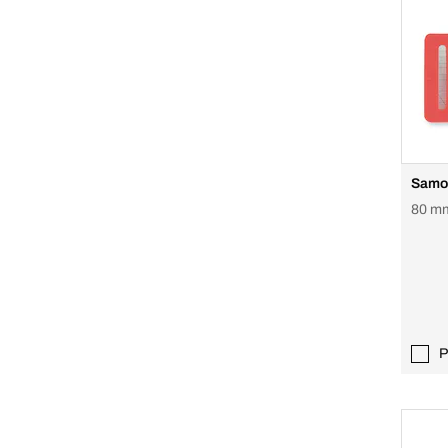
Samol
80 m
P