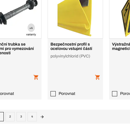
+4
varianty
nční trubka se
Bezpečnostní profil s
Výstražn
mi pro vymezování
ocelovou vstupní částí
magnetic
enosti
polyvinylchlorid (PVC)
orovnat
Porovnat
Poro
2
3
4