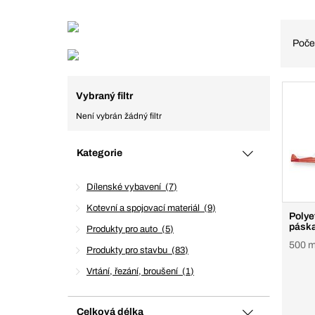
Poče
Vybraný filtr
Není vybrán žádný filtr
Kategorie
Dílenské vybavení
7
Kotevní a spojovací materiál
9
Polye
pásk
Produkty pro auto
5
500 me
Produkty pro stavbu
83
Vrtání, řezání, broušení
1
Celková délka