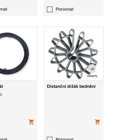
vnat
Porovnat
+6
varianty
át
Distanční držák bednění
lé
vnat
Porovnat