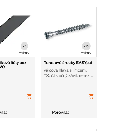
+2
+13
varianty
varianty
íkové lišty bez
Terasové šrouby EASYpat
PVC
válcová hlava s límcem,
TX, částečný závit, nerez
ocel, martenzitické
vnat
Porovnat