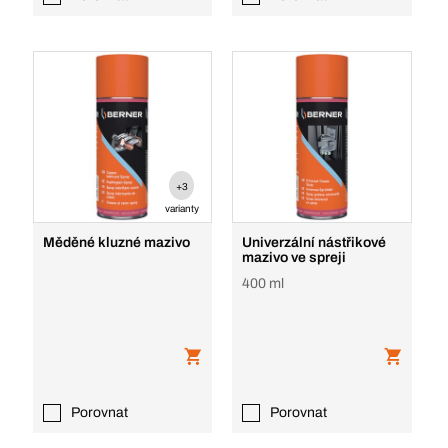
+3
varianty
Měděné kluzné mazivo
Univerzální nástřikové
mazivo ve spreji
400 ml
Porovnat
Porovnat