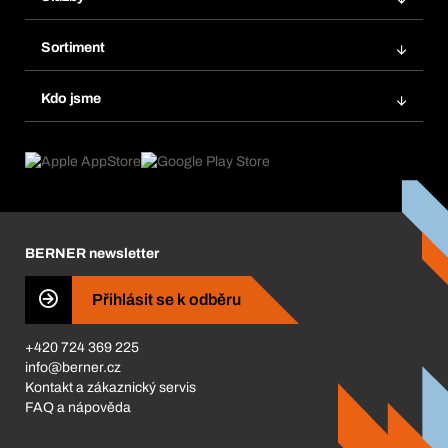
Faktury
Regálový systém Bera® Modul
Oblíbené
Sortiment
Systém Bera® Smart
Opakované objednávky
Inovace produktů
Chemická databáze
Kdo jsme
Automatické objednávky
Oblasti použití
eProcurement
Co nabízíme
FAQ
Product Compliance
Produktový poradce
Co nás pohání
Katalog a brožury
Corporate Responsibility
Kariéra
BERNER newsletter
BERNER Obchod
ISO Certifikáty
Přihlásit se k odběru
Business Conduct
+420 724 369 225
info@berner.cz
Kontakt a zákaznický servis
FAQ a nápověda