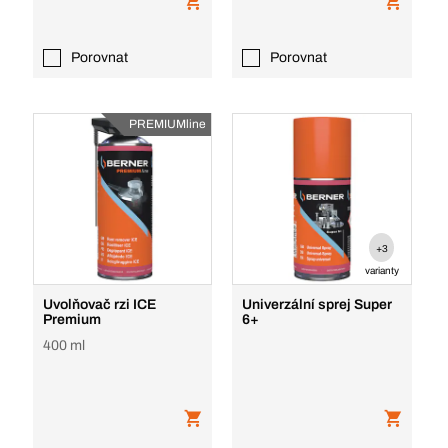
Porovnat
Porovnat
PREMIUMline
+3
varianty
Uvolňovač rzi ICE
Univerzální sprej Super
Premium
6+
400 ml