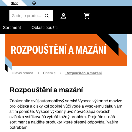
Shop
Sortiment
Oblasti použití
ROZPOUŠTĚNÍ A MAZÁNÍ
Filtr
Hlavní strana
Chemie
Rozpouštění a mazání
Rozpouštění a mazání
Zdokonalte svůj automobilový servis! Vysoce výkonné mazivo
pro ložiska a disky kol odolné vůči vodě a vysokému tlaku vám
s tím pomůže. Vysoce výkonný uvolňovač zapalovacích
svíček a vstřikovačů vyřeší každý problém. Projděte si náš
sortiment a najděte produkty, které přesně odpovídají vašim
potřebám.