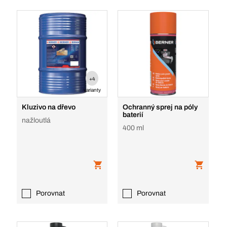
+4
varianty
Kluzivo na dřevo
Ochranný sprej na póly
baterií
nažloutlá
400 ml
Porovnat
Porovnat