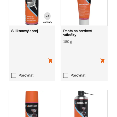
+2
varianty
Silikonový sprej
Pasta na brzdové
válečky
180 g
Porovnat
Porovnat