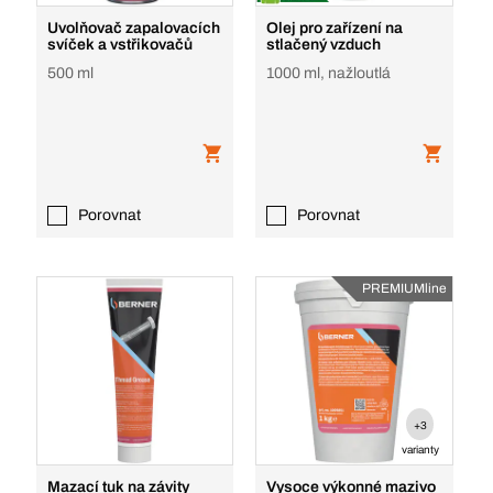
Uvolňovač zapalovacích
Olej pro zařízení na
svíček a vstřikovačů
stlačený vzduch
500 ml
1000 ml, nažloutlá
Porovnat
Porovnat
PREMIUMline
+3
varianty
Mazací tuk na závity
Vysoce výkonné mazivo