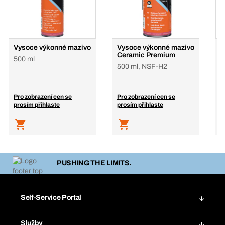
Vysoce výkonné mazivo
Vysoce výkonné mazivo
P
Ceramic Premium
m
500 ml
500 ml, NSF-H2
4
Pro zobrazení cen se
Pro zobrazení cen se
P
prosím přihlaste
prosím přihlaste
p
PUSHING THE LIMITS.
Self-Service Portal
Objednávky
Služby