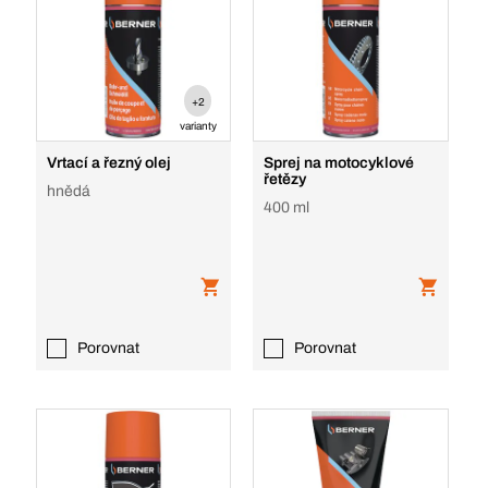
+2
varianty
Vrtací a řezný olej
Sprej na motocyklové
řetězy
hnědá
400 ml
Porovnat
Porovnat