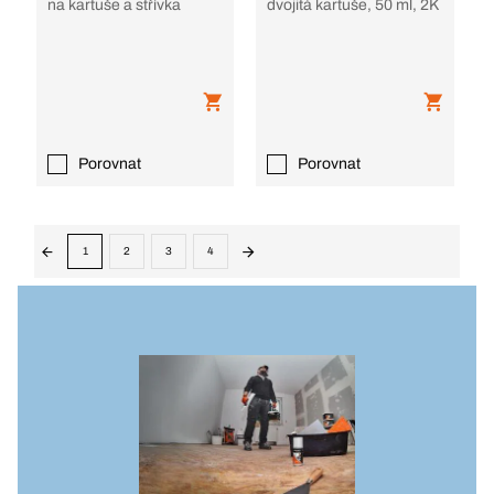
na kartuše a střívka
dvojitá kartuše, 50 ml, 2K
Porovnat
Porovnat
1
2
3
4