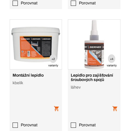
Porovnat
Porovnat
+2
+4
varianty
varianty
Montážní lepidlo
Lepidlo pro zajišťování
šroubových spojů
kbelík
láhev
Porovnat
Porovnat