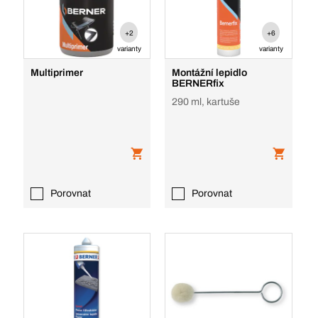
+2
+6
varianty
varianty
Multiprimer
Montážní lepidlo
BERNERfix
290 ml, kartuše
Porovnat
Porovnat