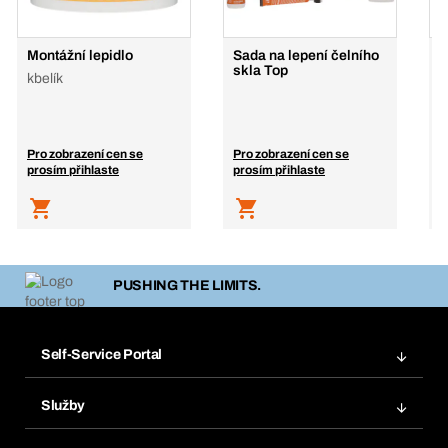
Montážní lepidlo
Sada na lepení čelního
S
skla Top
kbelík
Pro zobrazení cen se
Pro zobrazení cen se
P
prosím přihlaste
prosím přihlaste
p
PUSHING THE LIMITS.
Self-Service Portal
Objednávky
Služby
Faktury
Regálový systém Bera® Modul