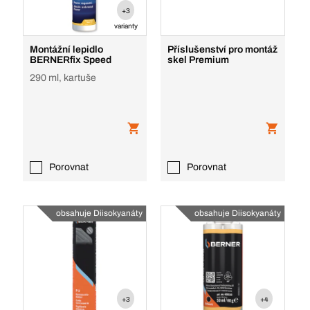
+3
varianty
Montážní lepidlo
Příslušenství pro montáž
BERNERfix Speed
skel Premium
290 ml, kartuše
Porovnat
Porovnat
obsahuje Diisokyanáty
obsahuje Diisokyanáty
+3
+4