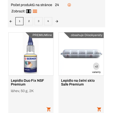
Počet produktů na stránce
24
Zobrazit:
1
2
3
4
PREMIUMline
obsahuje Diisokyanáty
+2
varianty
Lepidlo Duo Fix NSF
Lepidlo na čelní sklo
Premium
Safe Premium
láhev, 50 g, 2K