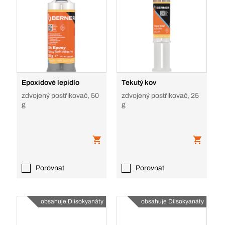
Epoxidové lepidlo
Tekutý kov
zdvojený postřikovač, 50
zdvojený postřikovač, 25
g
g
Porovnat
Porovnat
obsahuje Diisokyanáty
obsahuje Diisokyanáty