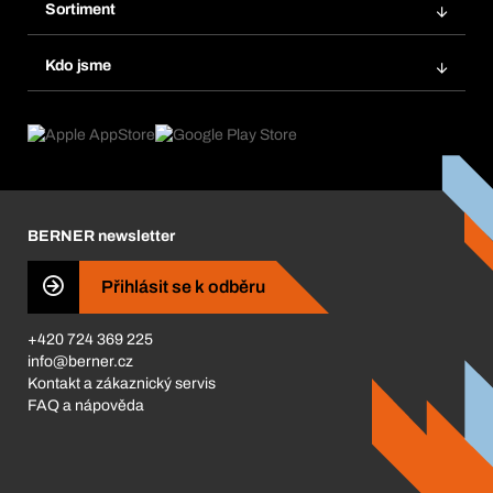
Oblíbené
Sortiment
Systém Bera® Smart
Opakované objednávky
Inovace produktů
Chemická databáze
Kdo jsme
Automatické objednávky
Oblasti použití
eProcurement
Co nabízíme
FAQ
Product Compliance
Produktový poradce
Co nás pohání
Katalog a brožury
Corporate Responsibility
Kariéra
BERNER newsletter
BERNER Obchod
ISO Certifikáty
Přihlásit se k odběru
Business Conduct
+420 724 369 225
info@berner.cz
Kontakt a zákaznický servis
FAQ a nápověda