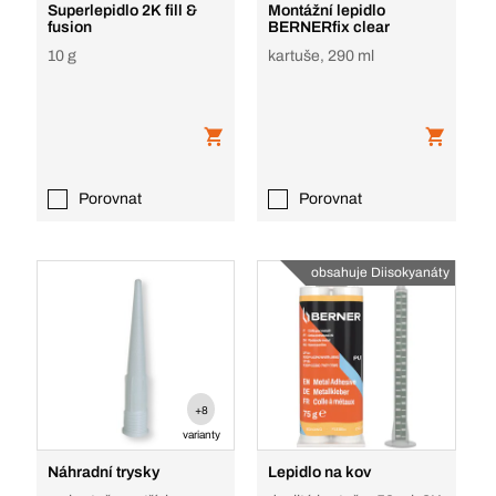
Superlepidlo 2K fill &
Montážní lepidlo
fusion
BERNERfix clear
10 g
kartuše, 290 ml
Porovnat
Porovnat
obsahuje Diisokyanáty
+8
varianty
Náhradní trysky
Lepidlo na kov