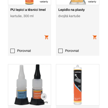
varianty
varianty
PU lepicí a těsnicí tmel
Lepidlo na plasty
kartuše, 300 ml
dvojitá kartuše
Porovnat
Porovnat
+2
varianty