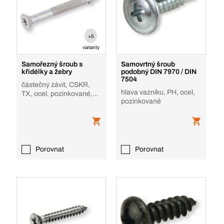
+5
varianty
Samořezný šroub s
Samovrtný šroub
křidélky a žebry
podobný DIN 7970 / DIN
7504
částečný závit, CSKR,
hlava vazníku, PH, ocel,
TX, ocel, pozinkované,
pozinkované
UNC
Porovnat
Porovnat