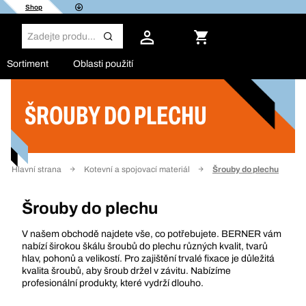
Shop
Sortiment
Oblasti použití
ŠROUBY DO PLECHU
Filtr
Hlavní strana
Kotevní a spojovací materiál
Šrouby do plechu
Šrouby do plechu
V našem obchodě najdete vše, co potřebujete. BERNER vám
nabízí širokou škálu šroubů do plechu různých kvalit, tvarů
hlav, pohonů a velikostí. Pro zajištění trvalé fixace je důležitá
kvalita šroubů, aby šroub držel v závitu. Nabízíme
profesionální produkty, které vydrží dlouho.