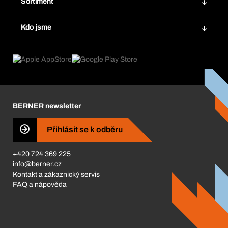
Sortiment
Systém Bera® Smart
Opakované objednávky
Inovace produktů
Chemická databáze
Kdo jsme
Automatické objednávky
Oblasti použití
eProcurement
Co nabízíme
FAQ
Product Compliance
Produktový poradce
Co nás pohání
Katalog a brožury
Corporate Responsibility
Kariéra
BERNER newsletter
BERNER Obchod
ISO Certifikáty
Přihlásit se k odběru
Business Conduct
+420 724 369 225
info@berner.cz
Kontakt a zákaznický servis
FAQ a nápověda