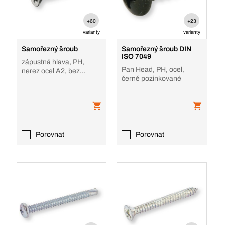
+60
+23
varianty
varianty
Samořezný šroub
Samořezný šroub DIN
ISO 7049
zápustná hlava, PH,
Pan Head, PH, ocel,
nerez ocel A2, bez
černě pozinkované
povrchové úpravy
Porovnat
Porovnat