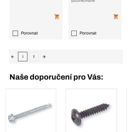
pozinkované
Porovnat
Porovnat
1
2
Naše doporučení pro Vás: