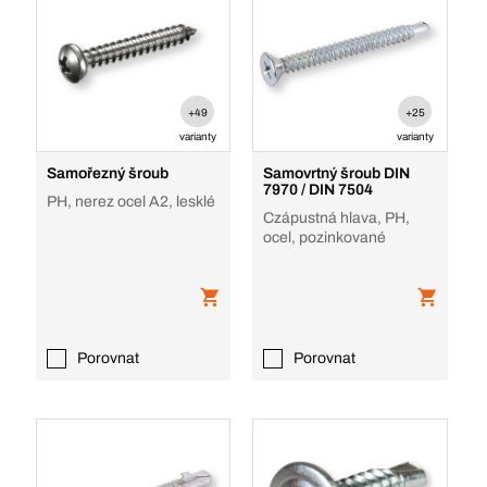
+49
+25
varianty
varianty
Samořezný šroub
Samovrtný šroub DIN
7970 / DIN 7504
PH, nerez ocel A2, lesklé
Czápustná hlava, PH,
ocel, pozinkované
Porovnat
Porovnat