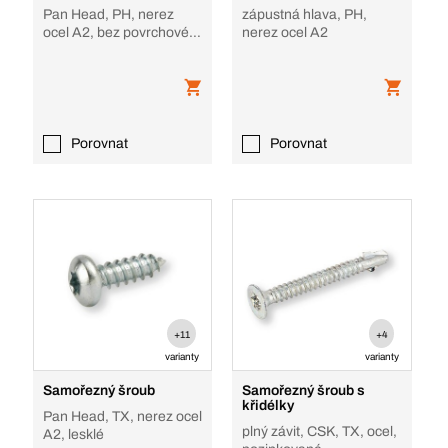
Pan Head, PH, nerez
zápustná hlava, PH,
ocel A2, bez povrchové
nerez ocel A2
úpravy
Porovnat
Porovnat
+11
+4
varianty
varianty
Samořezný šroub
Samořezný šroub s
křidélky
Pan Head, TX, nerez ocel
plný závit, CSK, TX, ocel,
A2, lesklé