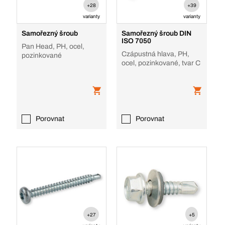
+28
+39
varianty
varianty
Samořezný šroub
Samořezný šroub DIN
ISO 7050
Pan Head, PH, ocel,
Czápustná hlava, PH,
pozinkované
ocel, pozinkované, tvar C
Porovnat
Porovnat
+27
+5