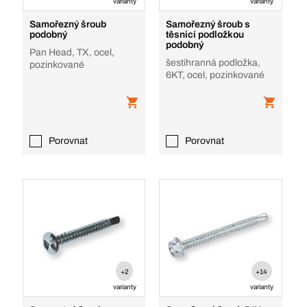
varianty
varianty
Samořezný šroub
Samořezný šroub s
podobný
těsnicí podložkou
podobný
Pan Head, TX, ocel,
šestihranná podložka,
pozinkované
6KT, ocel, pozinkované
Porovnat
Porovnat
+2
+14
varianty
varianty