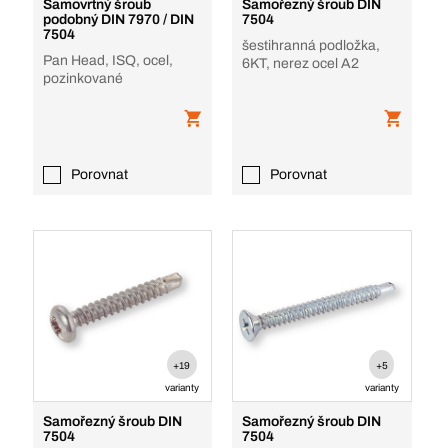
Samovrtný šroub
Samořezný šroub DIN
podobný DIN 7970 / DIN
7504
7504
šestihranná podložka,
Pan Head, ISQ, ocel,
6KT, nerez ocel A2
pozinkované
Porovnat
Porovnat
+19
+5
varianty
varianty
Samořezný šroub DIN
Samořezný šroub DIN
7504
7504