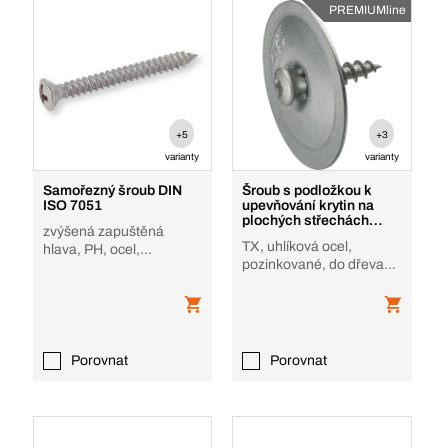
PREMIUMline
+5
+3
varianty
varianty
Samořezný šroub DIN
Šroub s podložkou k
ISO 7051
upevňování krytin na
plochých střechách
zvýšená zapuštěná
Premium
TX, uhlíková ocel,
hlava, PH, ocel,
pozinkované, do dřeva
pozinkované, tvar C
bez izolace
Porovnat
Porovnat