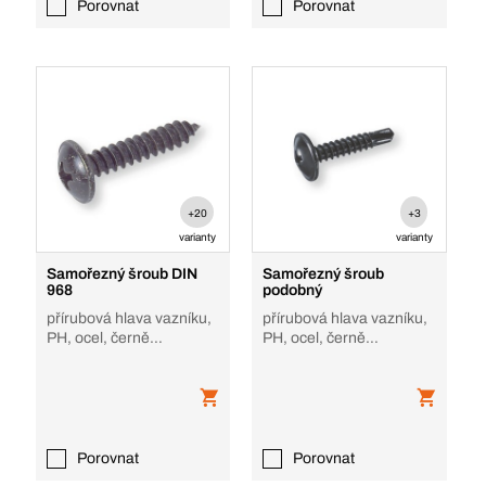
Porovnat
Porovnat
+20
+3
varianty
varianty
Samořezný šroub DIN
Samořezný šroub
968
podobný
přírubová hlava vazníku,
přírubová hlava vazníku,
PH, ocel, černě
PH, ocel, černě
pozinkované, tvar C
pozinkované
Porovnat
Porovnat