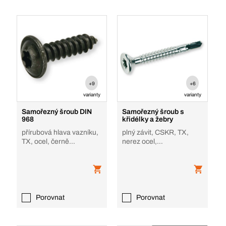
+9
+6
varianty
varianty
Samořezný šroub DIN
Samořezný šroub s
968
křidélky a žebry
přírubová hlava vazníku,
plný závit, CSKR, TX,
TX, ocel, černě
nerez ocel,
pozinkované, tvar C
martenzitická, bez
povrchové úpravy
Porovnat
Porovnat