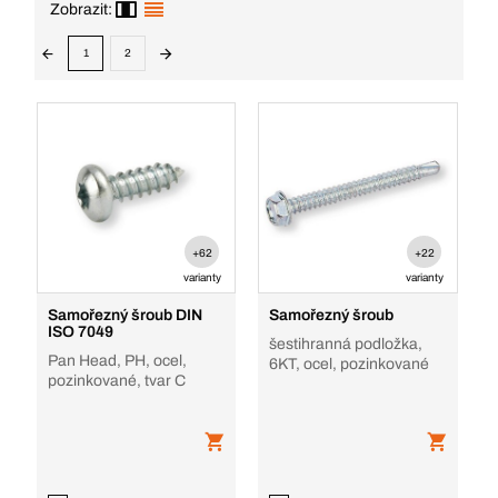
Zobrazit:
1
2
+62
+22
varianty
varianty
Samořezný šroub DIN
Samořezný šroub
ISO 7049
šestihranná podložka,
Pan Head, PH, ocel,
6KT, ocel, pozinkované
pozinkované, tvar C