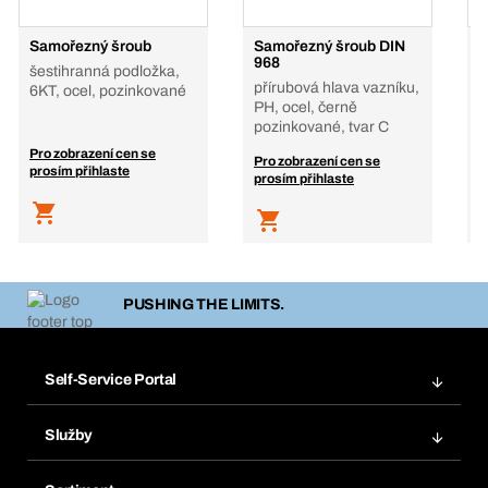
Samořezný šroub
Samořezný šroub DIN
S
968
p
šestihranná podložka,
přírubová hlava vazníku,
p
6KT, ocel, pozinkované
PH, ocel, černě
P
pozinkované, tvar C
p
Pro zobrazení cen se
Pro zobrazení cen se
P
prosím přihlaste
prosím přihlaste
p
PUSHING THE LIMITS.
Self-Service Portal
Objednávky
Služby
Faktury
Regálový systém Bera® Modul
Oblíbené