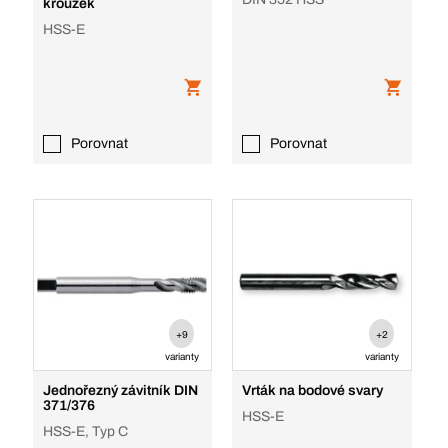
kroužek
HSS-E
Porovnat
Porovnat
+9
+2
varianty
varianty
Jednořezný závitník DIN
Vrták na bodové svary
371/376
HSS-E
HSS-E, Typ C