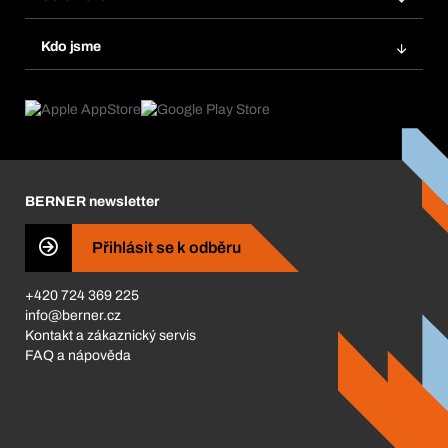
Systém Bera® Smart
Opakované objednávky
Inovace produktů
Chemická databáze
Kdo jsme
Automatické objednávky
Oblasti použití
eProcurement
Co nabízíme
FAQ
Product Compliance
Produktový poradce
Co nás pohání
Katalog a brožury
Corporate Responsibility
Kariéra
BERNER newsletter
BERNER Obchod
ISO Certifikáty
Přihlásit se k odběru
Business Conduct
+420 724 369 225
info@berner.cz
Kontakt a zákaznický servis
FAQ a nápověda