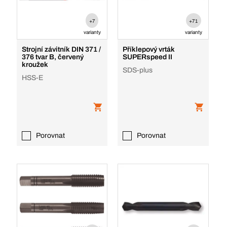
+7
+71
varianty
varianty
Strojní závitník DIN 371 /
Příklepový vrták
376 tvar B, červený
SUPERspeed II
kroužek
SDS-plus
HSS-E
Porovnat
Porovnat