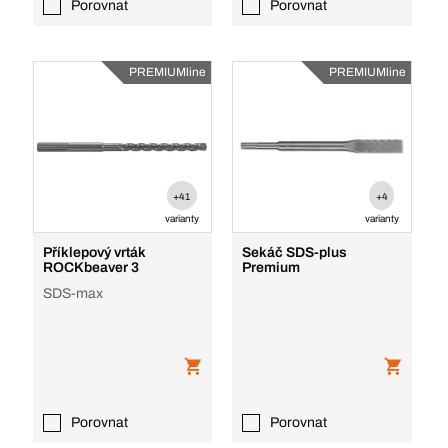
Porovnat
Porovnat
PREMIUMline
PREMIUMline
+41
+4
varianty
varianty
Příklepový vrták
Sekáč SDS-plus
ROCKbeaver 3
Premium
SDS-max
Porovnat
Porovnat