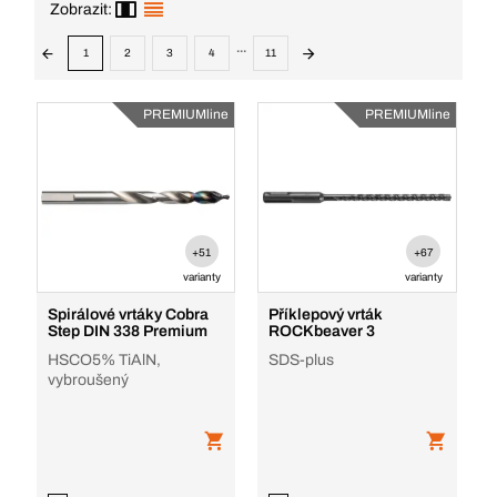
Zobrazit:
...
1
2
3
4
11
PREMIUMline
PREMIUMline
+51
+67
varianty
varianty
Spirálové vrtáky Cobra
Příklepový vrták
Step DIN 338 Premium
ROCKbeaver 3
HSCO5% TiAlN,
SDS-plus
vybroušený