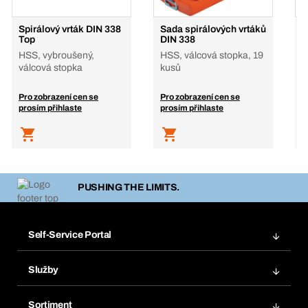
Spirálový vrták DIN 338
Sada spirálových vrtáků
P
Top
DIN 338
R
HSS, vybroušený,
HSS, válcová stopka, 19
S
válcová stopka
kusů
Pro zobrazení cen se
Pro zobrazení cen se
P
prosím přihlaste
prosím přihlaste
p
PUSHING THE LIMITS.
Self-Service Portal
Objednávky
Služby
Faktury
Regálový systém Bera® Modul
Oblíbené
Sortiment