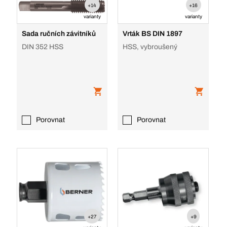
+14
+16
varianty
varianty
Sada ručních závitníků
Vrták BS DIN 1897
DIN 352 HSS
HSS, vybroušený
Porovnat
Porovnat
+27
+9