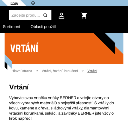
Shop
Sortiment
Oblasti použití
VRTÁNÍ
Filtr
Hlavní strana
Vrtání, řezání, broušení
Vrtání
Vrtání
Vybavte svou vrtačku vrtáky BERNER a vrtejte otvory do
všech vybraných materiálů s nejvyšší přesností. S vrtáky do
kovu, kamene a dřeva, s jádrovými vrtáky, diamantovými
vrtacími korunkami, sekáči, a závitníky BERNER jste vždy o
krok napřed!