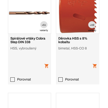
+51
+49
varianty
varianty
Spirálové vrtáky Cobra
Děrovka HSS s 8%
Step DIN 338
kobaltu
HSS, vybroušený
bimetal, HSS-CO 8
Porovnat
Porovnat