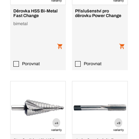
varianty
varianty
Děrovka HSS Bi-Metal
Příslušenství pro
Fast Change
děrovku Power Change
bimetal
Porovnat
Porovnat
+4
+9
varianty
varianty