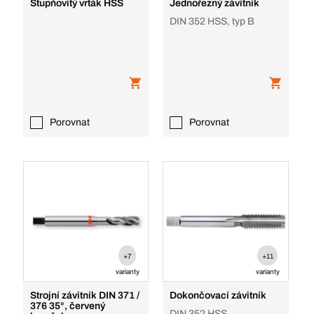
Stupňovitý vrták HSS
Jednořezný závitník
DIN 352 HSS, typ B
Porovnat
Porovnat
+7
+11
varianty
varianty
Strojní závitník DIN 371 /
Dokončovací závitník
376 35°, červený
DIN 352 HSS