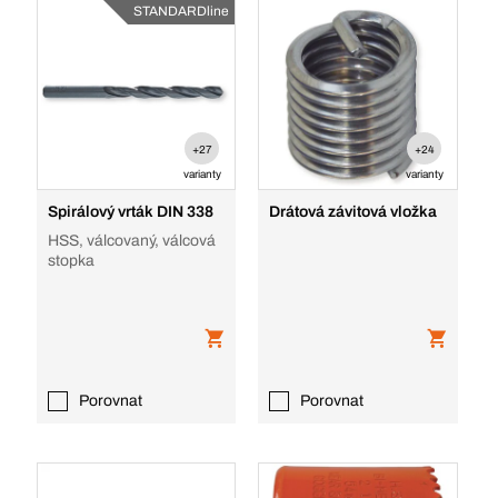
STANDARDline
+27
+24
varianty
varianty
Spirálový vrták DIN 338
Drátová závitová vložka
HSS, válcovaný, válcová
stopka
Porovnat
Porovnat