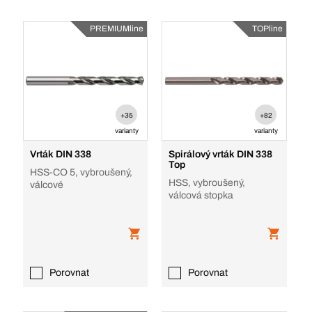
PREMIUMline
TOPline
+35
+82
varianty
varianty
Vrták DIN 338
Spirálový vrták DIN 338
Top
HSS-CO 5, vybroušený,
HSS, vybroušený,
válcové
válcová stopka
Porovnat
Porovnat