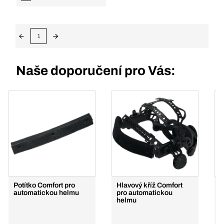
1
Naše doporučení pro Vás:
Potítko Comfort pro
Hlavový kříž Comfort
S
automatickou helmu
pro automatickou
s
helmu