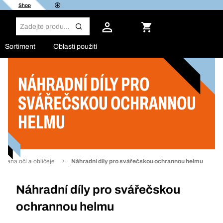
Shop
Sortiment
Oblasti použití
NÁHRADNÍ DÍLY PRO
Filtr
SVÁŘEČSKOU OCHRANNOU
HELMU
hrana očí a obličeje
Náhradní díly pro svářečskou ochrannou helmu
Náhradní díly pro svářečskou
ochrannou helmu