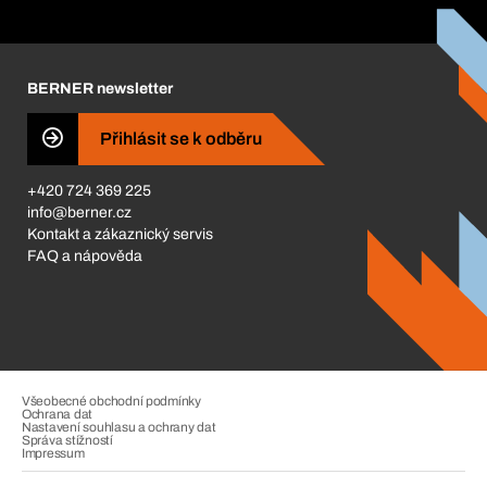
Katalog a brožury
Corporate Responsibility
Kariéra
BERNER newsletter
BERNER Obchod
ISO Certifikáty
Přihlásit se k odběru
Business Conduct
+420 724 369 225
info@berner.cz
Kontakt a zákaznický servis
FAQ a nápověda
Všeobecné obchodní podmínky
Ochrana dat
Nastavení souhlasu a ochrany dat
Správa stížností
Impressum