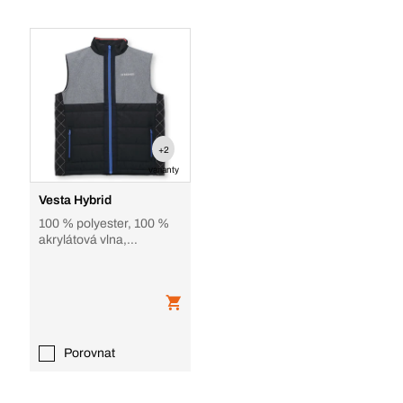
+2
varianty
Vesta Hybrid
100 % polyester, 100 %
akrylátová vlna,
námořnická modř, černá,
šedá
Porovnat