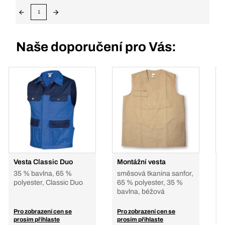
1
Naše doporučení pro Vás:
Vesta Classic Duo
Montážní vesta
V
35 % bavlna, 65 %
směsová tkanina sanfor,
1
polyester, Classic Duo
65 % polyester, 35 %
a
bavlna, béžová
n
č
Pro zobrazení cen se
Pro zobrazení cen se
P
prosím přihlaste
prosím přihlaste
p