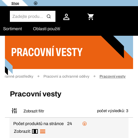
Shop
Sortiment
Oblasti použití
PRACOVNÍ VESTY
Filtr
ochranné prostředky
Pracovní a ochranné oděvy
Pracovní vesty
Pracovní vesty
počet výsledků: 3
Zobrazit filtr
Počet produktů na stránce
24
Zobrazit: