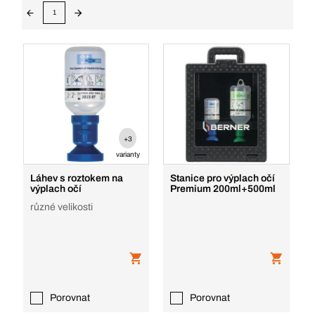
1
+3
varianty
Láhev s roztokem na
Stanice pro výplach očí
výplach očí
Premium 200ml+500ml
různé velikosti
Porovnat
Porovnat