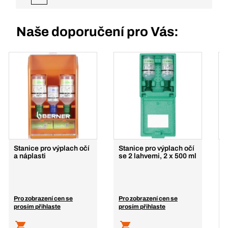
Naše doporučení pro Vás:
Stanice pro výplach očí
Stanice pro výplach očí
L
a náplasti
se 2 lahvemi, 2 x 500 ml
v
r
Pro zobrazení cen se
Pro zobrazení cen se
P
prosím přihlaste
prosím přihlaste
p