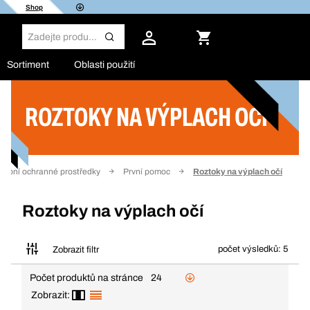
Shop
Sortiment
Oblasti použití
ROZTOKY NA VÝPLACH OČÍ
Filtr
sobní ochranné prostředky
První pomoc
Roztoky na výplach očí
Roztoky na výplach očí
počet výsledků: 5
Zobrazit filtr
Počet produktů na stránce
24
Zobrazit: