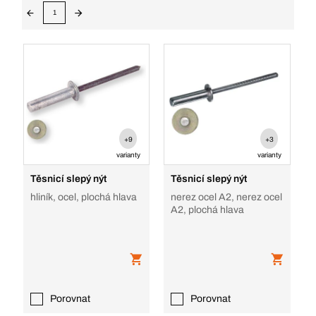
1
+9
+3
varianty
varianty
Těsnicí slepý nýt
Těsnicí slepý nýt
hliník, ocel, plochá hlava
nerez ocel A2, nerez ocel
A2, plochá hlava
Porovnat
Porovnat