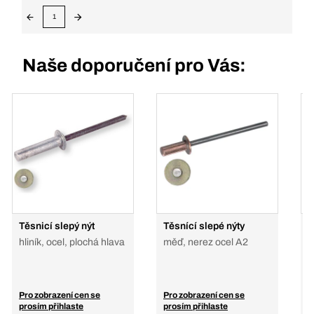
1
Naše doporučení pro Vás:
Těsnicí slepý nýt
Těsnící slepé nýty
T
hliník, ocel, plochá hlava
měď, nerez ocel A2
n
o
Pro zobrazení cen se
Pro zobrazení cen se
P
prosím přihlaste
prosím přihlaste
p