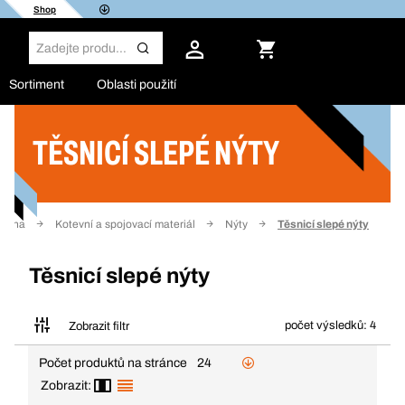
Shop
Sortiment
Oblasti použití
TĚSNICÍ SLEPÉ NÝTY
Filtr
trana
Kotevní a spojovací materiál
Nýty
Těsnicí slepé nýty
Těsnicí slepé nýty
počet výsledků: 4
Zobrazit filtr
Počet produktů na stránce
24
Zobrazit: