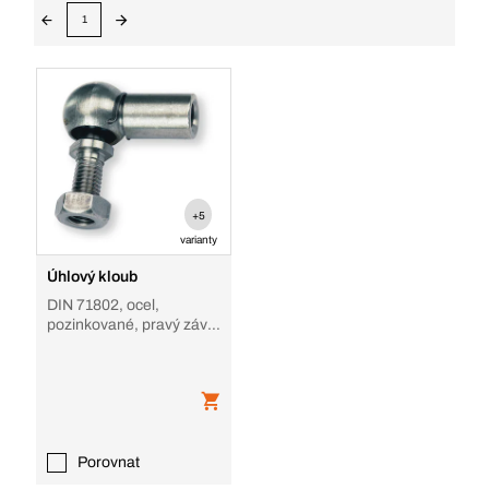
1
+5
varianty
Úhlový kloub
DIN 71802, ocel,
pozinkované, pravý závit,
tvar CS
Porovnat