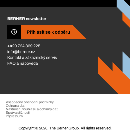
Corporate Responsibility
Kariéra
BERNER newsletter
BERNER Obchod
ISO Certifikáty
Přihlásit se k odběru
Business Conduct
+420 724 369 225
info@berner.cz
Kontakt a zákaznický servis
FAQ a nápověda
Všeobecné obchodní podmínky
Ochrana dat
Nastavení souhlasu a ochrany dat
Správa stížností
Impressum
Copyright © 2026. The Berner Group. All rights reserved.