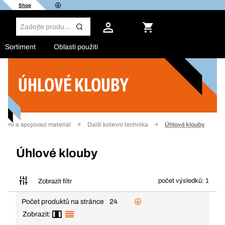
Shop
Sortiment
Oblasti použití
ÚHLOVÉ KLOUBY
Filtr
tevní a spojovací materiál
Další kotevní technika
Úhlové klouby
Úhlové klouby
počet výsledků: 1
Zobrazit filtr
Počet produktů na stránce
24
Zobrazit: