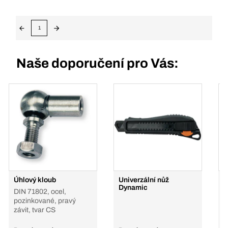
1
Naše doporučení pro Vás:
Úhlový kloub
Univerzální nůž
Č
Dynamic
DIN 71802, ocel,
pozinkované, pravý
závit, tvar CS