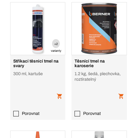
+2
varianty
Stříkací těsnicí tmel na
Těsnící tmel na
svary
karoserie
300 ml, kartuše
1.2 kg, šedá, plechovka,
roztíratelný
Porovnat
Porovnat