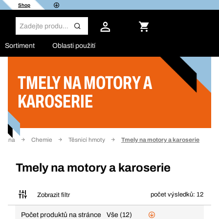
Shop
Sortiment
Oblasti použití
TMELY NA MOTORY A
Filtr
KAROSERIE
strana
Chemie
Těsnicí hmoty
Tmely na motory a karoserie
Tmely na motory a karoserie
počet výsledků: 12
Zobrazit filtr
Počet produktů na stránce
Vše (12)