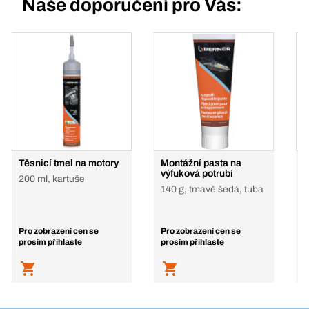
Naše doporučení pro Vás:
Těsnicí tmel na motory
Montážní pasta na
S
výfuková potrubí
p
200 ml, kartuše
140 g, tmavě šedá, tuba
Pro zobrazení cen se
Pro zobrazení cen se
P
prosím přihlaste
prosím přihlaste
p