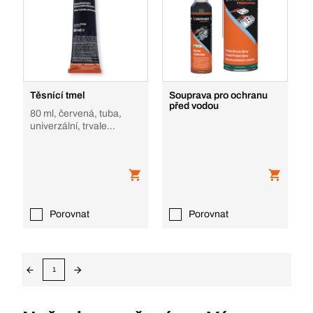
Těsnící tmel
Souprava pro ochranu
před vodou
80 ml, červená, tuba,
univerzální, trvale
plastický
Porovnat
Porovnat
1