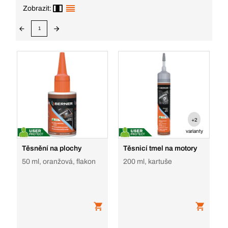
Zobrazit:
1
+2
varianty
Těsnění na plochy
Těsnicí tmel na motory
50 ml, oranžová, flakon
200 ml, kartuše