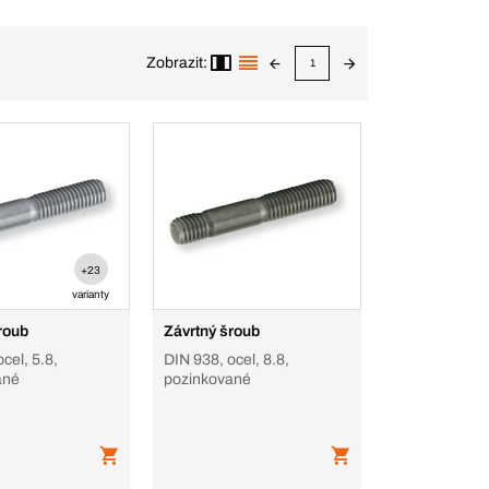
Zobrazit:
1
+23
varianty
roub
Závrtný šroub
cel, 5.8,
DIN 938, ocel, 8.8,
ané
pozinkované