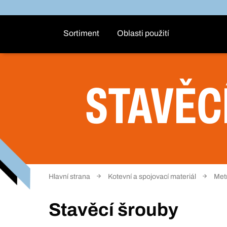
Sortiment
Oblasti použití
STAVĚC
Hlavní strana
Kotevní a spojovací materiál
Met
Stavěcí šrouby