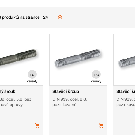
t produktů na stránce
24
+17
+71
varianty
varianty
ný šroub
Stavěcí šroub
Stavěcí š
9, ocel, 5.8, bez
DIN 939, ocel, 8.8,
DIN 939, o
hové úpravy
pozinkované
pozinkov