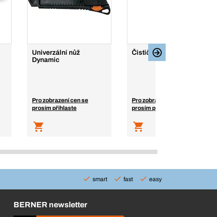
Univerzální nůž
Čistič brzd
Dynamic
Pro zobrazení cen se
Pro zobrazení cen se
prosím přihlaste
prosím přihlaste
smart
fast
easy
BERNER newsletter