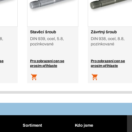
Stavěcí šroub
Závrtný šroub
8,
DIN 939, ocel, 5.8,
DIN 938, ocel, 8.8,
pozinkované
pozinkované
 se
Pro zobrazení cen se
Pro zobrazení cen se
prosím přihlaste
prosím přihlaste
Sortiment
Kdo jsme