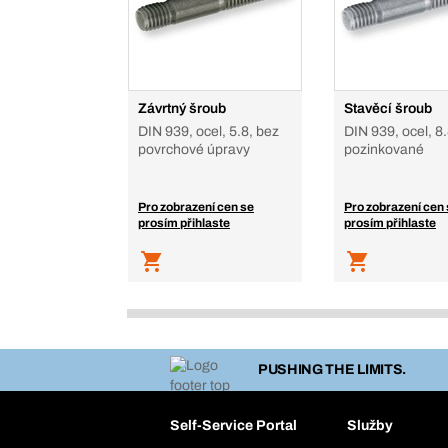
Závrtný šroub
Stavěcí šroub
DIN 939, ocel, 5.8, bez
DIN 939, ocel, 8.
povrchové úpravy
pozinkované
Pro zobrazení cen se
Pro zobrazení cen
prosím přihlaste
prosím přihlaste
PUSHING THE LIMITS.
Self-Service Portal
Služby