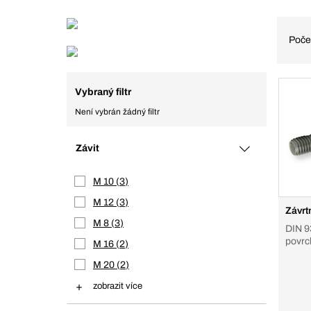
Poče
Vybraný filtr
Není vybrán žádný filtr
Závit
M 10
3
M 12
3
Závrt
M 8
3
DIN 93
povrc
M 16
2
M 20
2
zobrazit více