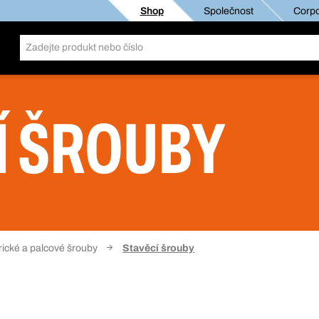
Shop
Společnost
Corpo
Í ŠROUBY
rické a palcové šrouby
Stavěcí šrouby