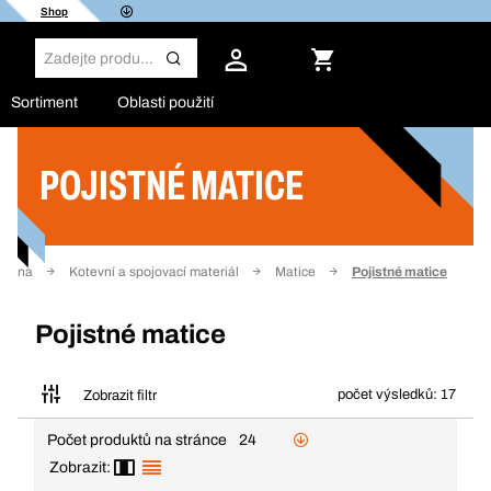
Shop
Sortiment
Oblasti použití
POJISTNÉ MATICE
Filtr
strana
Kotevní a spojovací materiál
Matice
Pojistné matice
Pojistné matice
počet výsledků: 17
Zobrazit filtr
Počet produktů na stránce
24
Zobrazit: