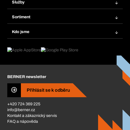
Služby
Faktury
Regálový systém Bera® Modul
Oblíbené
Sortiment
Systém Bera® Smart
Opakované objednávky
Inovace produktů
Chemická databáze
Kdo jsme
Automatické objednávky
Oblasti použití
eProcurement
Co nabízíme
FAQ
Product Compliance
Produktový poradce
Co nás pohání
Katalog a brožury
Corporate Responsibility
Kariéra
BERNER newsletter
BERNER Obchod
ISO Certifikáty
Přihlásit se k odběru
Business Conduct
+420 724 369 225
info@berner.cz
Kontakt a zákaznický servis
FAQ a nápověda