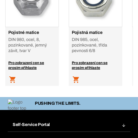
Pojistné matice
Pojistná matice
P
DIN 980, ocel, 8,
DIN 985, ocel,
D
pozinkované, jemný
pozinkované, třída
A
závit, tvar V
pevnosti 6/8
Pro zobrazení cen se
Pro zobrazení cen se
P
prosím přihlaste
prosím přihlaste
p
PUSHING THE LIMITS.
Self-Service Portal
Objednávky