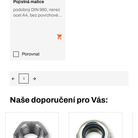
Pojistná matice
podobný DIN 980, nerez
ocel A4, bez povrchové
úpravy, tvar V
Porovnat
1
Naše doporučení pro Vás: