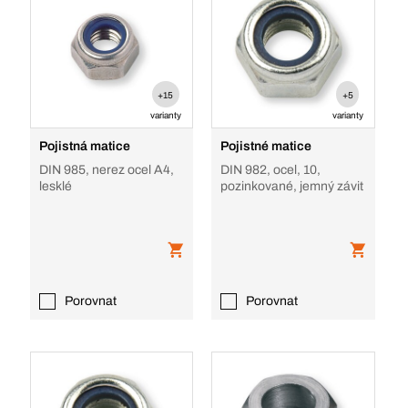
+15
+5
varianty
varianty
Pojistná matice
Pojistné matice
DIN 985, nerez ocel A4,
DIN 982, ocel, 10,
lesklé
pozinkované, jemný závit
Porovnat
Porovnat