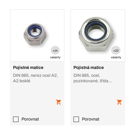
+14
+22
varianty
varianty
Pojistné matice
Pojistná matice
DIN 985, nerez ocel A2,
DIN 985, ocel,
A2 lesklé
pozinkované, třída
pevnosti 6/8
Porovnat
Porovnat