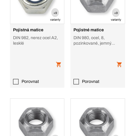
+9
+9
varianty
varianty
Pojistná matice
Pojistné matice
DIN 982, nerez ocel A2,
DIN 980, ocel, 8,
lesklé
pozinkované, jemný
závit, tvar V
Porovnat
Porovnat