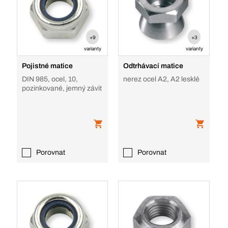
+9
+3
varianty
varianty
Pojistné matice
Odtrhávací matice
DIN 985, ocel, 10,
nerez ocel A2, A2 lesklé
pozinkované, jemný závit
Porovnat
Porovnat