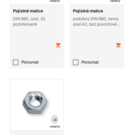
varianty
varianty
Pojistné matice
Pojistná matice
DIN 982, ocel, 10,
podobný DIN 980, nerez
pozinkované
ocel A2, bez povrchové
úpravy, tvar V
Porovnat
Porovnat
+8
varianty