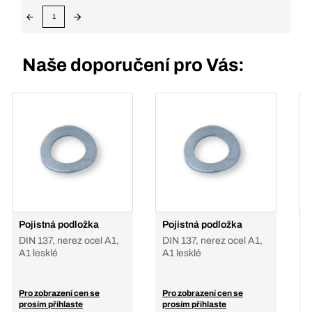
1
Naše doporučení pro Vás:
Pojistná podložka
Pojistná podložka
P
p
DIN 137, nerez ocel A1,
DIN 137, nerez ocel A1,
D
A1 lesklé
A1 lesklé
o
Pro zobrazení cen se
Pro zobrazení cen se
P
prosím přihlaste
prosím přihlaste
p