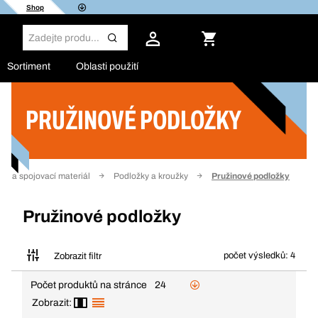
Shop
Sortiment
Oblasti použití
PRUŽINOVÉ PODLOŽKY
Filtr
ní a spojovací materiál
Podložky a kroužky
Pružinové podložky
Pružinové podložky
počet výsledků: 4
Zobrazit filtr
Počet produktů na stránce
24
Zobrazit: