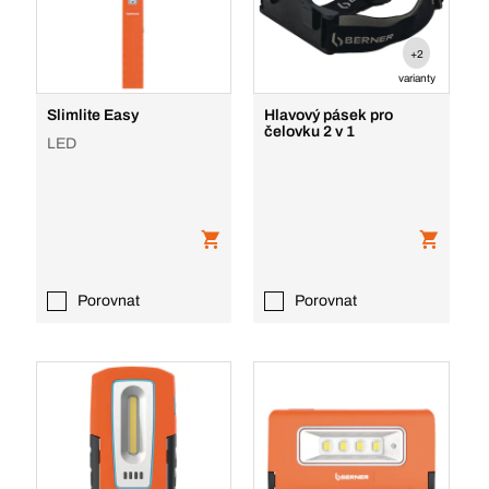
+2
varianty
Slimlite Easy
Hlavový pásek pro
čelovku 2 v 1
LED
Porovnat
Porovnat