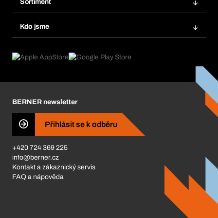
Sortiment
Systém Bera® Smart
Opakované objednávky
Inovace produktů
Chemická databáze
Kdo jsme
Automatické objednávky
Oblasti použití
eProcurement
Co nabízíme
FAQ
Product Compliance
Produktový poradce
Co nás pohání
Katalog a brožury
Corporate Responsibility
Kariéra
BERNER newsletter
BERNER Obchod
ISO Certifikáty
Přihlásit se k odběru
Business Conduct
+420 724 369 225
info@berner.cz
Kontakt a zákaznický servis
FAQ a nápověda