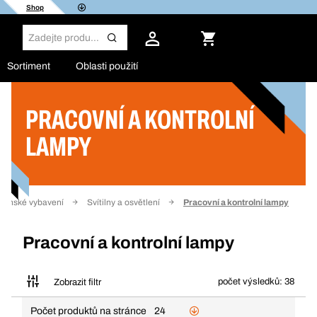
Shop
Sortiment
Oblasti použití
PRACOVNÍ A KONTROLNÍ
Filtr
LAMPY
ílenské vybavení
Svítilny a osvětlení
Pracovní a kontrolní lampy
Pracovní a kontrolní lampy
počet výsledků: 38
Zobrazit filtr
Počet produktů na stránce
24