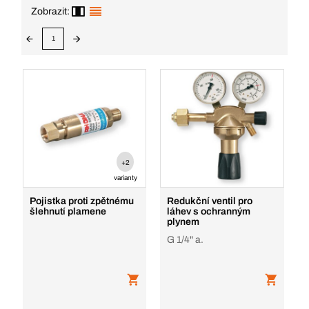
Zobrazit:
1
+2
varianty
Pojistka proti zpětnému
Redukční ventil pro
šlehnutí plamene
láhev s ochranným
plynem
G 1/4" a.