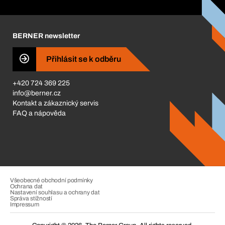
Corporate Responsibility
Kariéra
BERNER newsletter
BERNER Obchod
ISO Certifikáty
Přihlásit se k odběru
Business Conduct
+420 724 369 225
info@berner.cz
Kontakt a zákaznický servis
FAQ a nápověda
Všeobecné obchodní podmínky
Ochrana dat
Nastavení souhlasu a ochrany dat
Správa stížností
Impressum