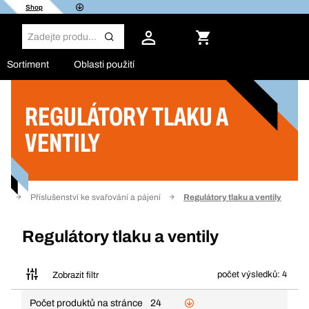
Shop
Sortiment
Oblasti použití
REGULÁTORY TLAKU A
Filtr
VENTILY
ní
Příslušenství ke svařování a pájení
Regulátory tlaku a ventily
Regulátory tlaku a ventily
počet výsledků: 4
Zobrazit filtr
Počet produktů na stránce
24