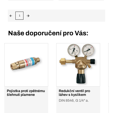
1
Naše doporučení pro Vás:
Pojistka proti zpětnému
Redukční ventil pro
R
šlehnutí plamene
láhev s kyslíkem
l
p
DIN 8546, G 1/4" a.
G