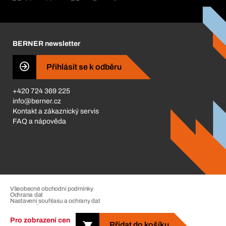
Katalog a brožury
Corporate Responsibility
Kariéra
BERNER newsletter
BERNER Obchod
ISO Certifikáty
Přihlásit se k odběru
Business Conduct
+420 724 369 225
info@berner.cz
Kontakt a zákaznický servis
FAQ a nápověda
Všeobecné obchodní podmínky
Ochrana dat
Nastavení souhlasu a ochrany dat
Správa stížností
Impressum
Pro zobrazení cen
Přidat do košíku