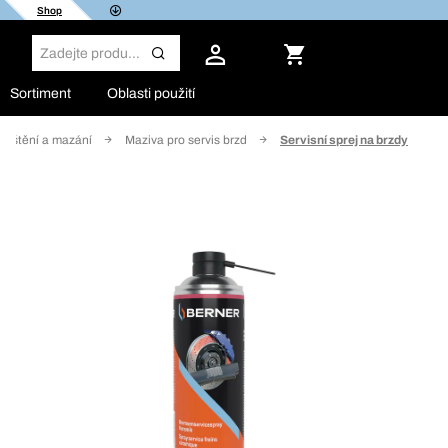
Shop
Sortiment
Oblasti použití
uštění a mazání
Maziva pro servis brzd
Servisní sprej na brzdy