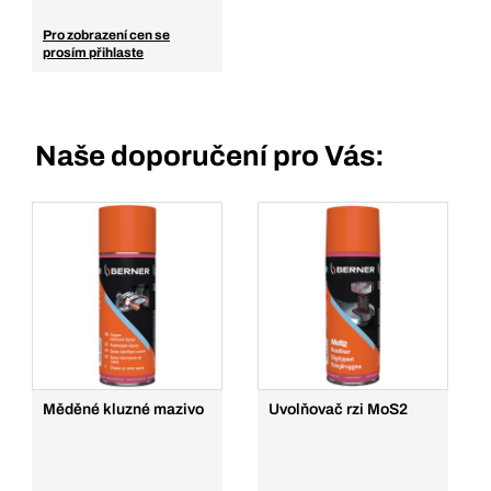
Pro zobrazení cen se
prosím přihlaste
Naše doporučení pro Vás:
Měděné kluzné mazivo
Uvolňovač rzi MoS2