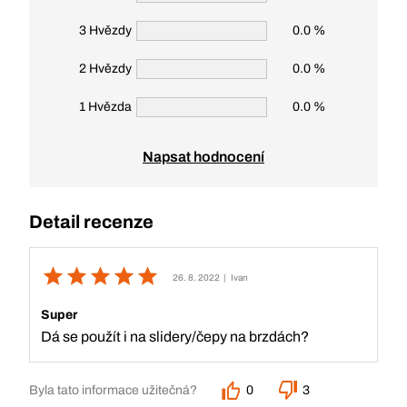
3 Hvězdy
0.0 %
2 Hvězdy
0.0 %
1 Hvězda
0.0 %
Napsat hodnocení
Detail recenze
26. 8. 2022
| Ivan
Super
Dá se použít i na slidery/čepy na brzdách?
Byla tato informace užitečná?
0
3