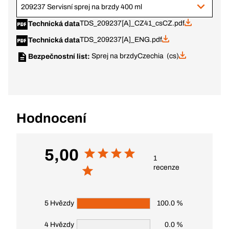
209237 Servisní sprej na brzdy 400 ml
TDS_209237[A]_CZ41_csCZ.pdf
Technická data
TDS_209237[A]_ENG.pdf
Technická data
Sprej na brzdy
Czechia (cs)
Bezpečnostní list:
Hodnocení
5,00
1
recenze
5 Hvězdy
100.0 %
4 Hvězdy
0.0 %