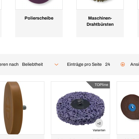
Polierscheibe
Maschinen-
Drahtbürsten
ieren nach
Einträge pro Seite
Beliebtheit
24
Ansi
TOPline
+2
Varianten