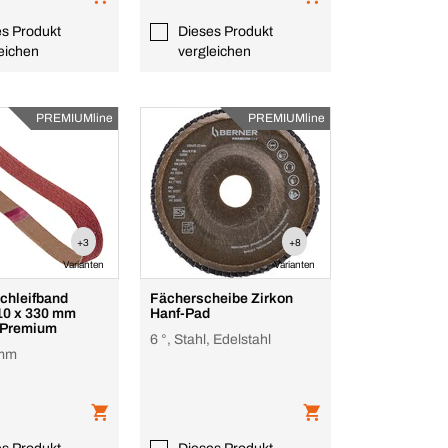
es Produkt
Dieses Produkt
eichen
vergleichen
PREMIUMline
PREMIUMline
+3
+8
Varianten
Varianten
hleifband
Fächerscheibe Zirkon
10 x 330 mm
Hanf-Pad
 Premium
6 °, Stahl, Edelstahl
 mm