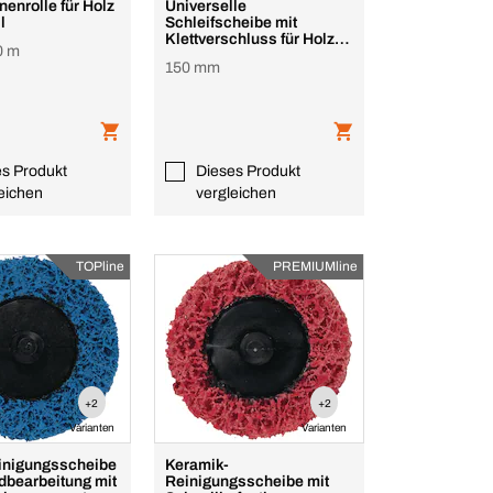
nenrolle für Holz
Universelle
l
Schleifscheibe mit
Klettverschluss für Holz
0 m
und Metall 9 Löcher UNIl
150 mm
es Produkt
Dieses Produkt
eichen
vergleichen
TOPline
PREMIUMline
+2
+2
Varianten
Varianten
inigungsscheibe
Keramik-
ndbearbeitung mit
Reinigungsscheibe mit