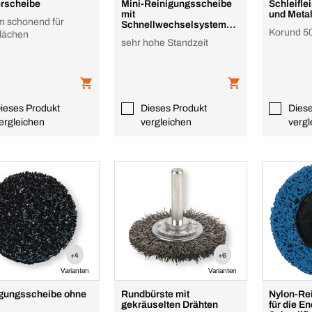
rscheibe
Mini-Reinigungsscheibe
Schleiflei
mit
und Metal
m schonend für
Schnellwechselsystem
Korund 5
lächen
Top
sehr hohe Standzeit
ieses Produkt
Dieses Produkt
Dies
ergleichen
vergleichen
vergl
+4
+6
Varianten
Varianten
gungsscheibe ohne
Rundbürste mit
Nylon-Re
gekräuselten Drähten
für die E