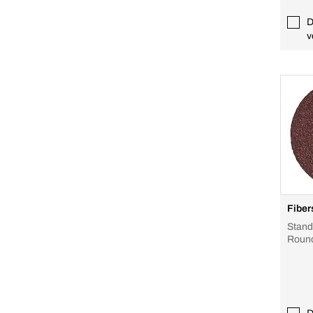
D
v
Fiber
Stand
Round 