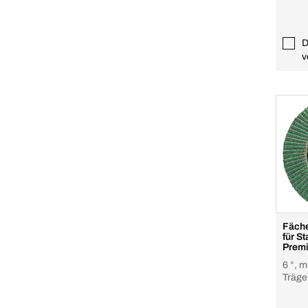
D
v
Fäche
für S
Prem
6 °, m
Träger