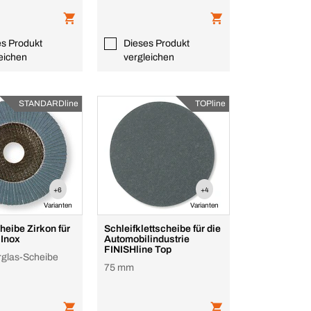
es Produkt
Dieses Produkt
eichen
vergleichen
STANDARDline
TOPline
+6
+4
Varianten
Varianten
eibe Zirkon für
Schleifklettscheibe für die
 Inox
Automobilindustrie
FINISHline Top
erglas-Scheibe
75 mm