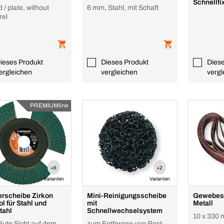
Schnellf
late, without
6 mm, Stahl, mit Schaft
Top
el
ieses Produkt
Dieses Produkt
Dies
ergleichen
vergleichen
vergl
PREMIUMline
+6
+2
Varianten
Varianten
rscheibe Zirkon
Mini-Reinigungsscheibe
Gewebesc
l für Stahl und
mit
Metall
tahl
Schnellwechselsystem
10 x 330
Gute Sicht auf dem
zum Entfernen von Rost-