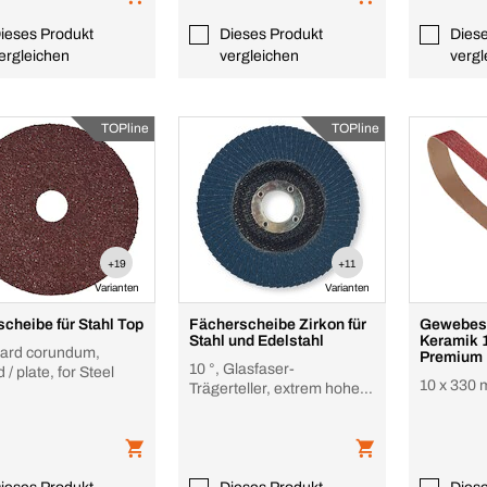
ieses Produkt
Dieses Produkt
Dies
ergleichen
vergleichen
vergl
TOPline
TOPline
+19
+11
Varianten
Varianten
scheibe für Stahl Top
Fächerscheibe Zirkon für
Gewebesc
Stahl und Edelstahl
Keramik 
ard corundum,
Premium
10 °, Glasfaser-
/ plate, for Steel
10 x 330
Trägerteller, extrem hohe
Standzeit