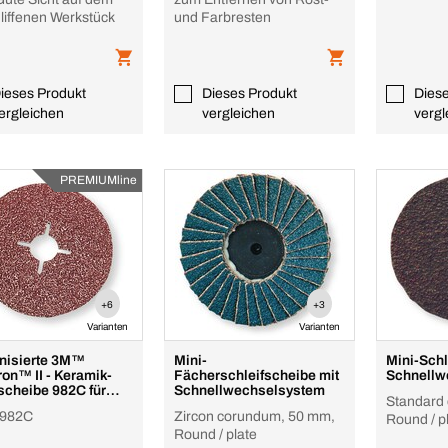
liffenen Werkstück
und Farbresten
ieses Produkt
Dieses Produkt
Dies
ergleichen
vergleichen
vergl
PREMIUMline
+6
+3
Varianten
Varianten
nisierte 3M™
Mini-
Mini-Schl
ron™ II - Keramik-
Fächerschleifscheibe mit
Schnellw
scheibe 982C für
Schnellwechselsystem
Standard
 und NE-Meta
982C
Zircon corundum, 50 mm,
Round / p
Round / plate