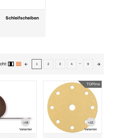
Schleifscheiben
...
cht:
1
2
3
4
9
TOPline
+18
+12
Varianten
Varianten