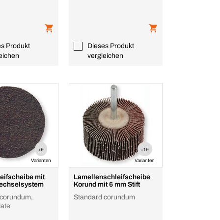
Wärmeentwicklung
es Produkt
Dieses Produkt
eichen
vergleichen
+9
+19
Varianten
Varianten
eifscheibe mit
Lamellenschleifscheibe
echselsystem
Korund mit 6 mm Stift
 corundum,
Standard corundum
late