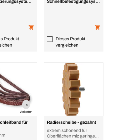
ixierungssystem
Schnellbefestigungssyste
m Premium
es Produkt
Dieses Produkt
eichen
vergleichen
+4
Varianten
hleifband für
Radierscheibe - gezahnt
extrem schonend für
 mm
Oberflächen miz geringer