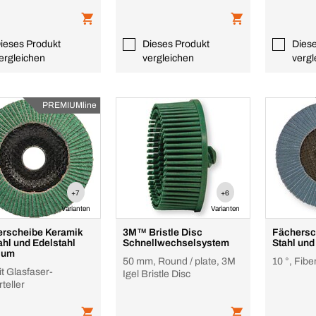
ieses Produkt
Dieses Produkt
Dies
ergleichen
vergleichen
vergl
PREMIUMline
+7
+6
Varianten
Varianten
rscheibe Keramik
3M™ Bristle Disc
Fächersch
tahl und Edelstahl
Schnellwechselsystem
Stahl und
ium
50 mm, Round / plate, 3M
10 °, Fib
it Glasfaser-
Igel Bristle Disc
teller