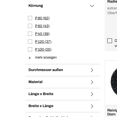
Radie
Körnung
extre
Oberf
P 80
62
P 60
43
P 40
39
D
P 120
37
v
P 100
25
mehr anzeigen
Durchmesser außen
Material
Länge x Breite
Breite x Länge
Reini
Dorn