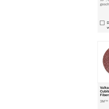
gesch
D
v
Vulka
Cubit
Fiber
Stahl
3M™ 