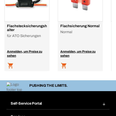
Flachstecksicherungsh
Flachsicherung Normal
F
alter
Normal
M
für ATO Sicherungen
Anmelden, um Preise zu
Anmelden, um Preise zu
A
sehen
sehen
s
PUSHING THE LIMITS.
Self-Service Portal
Bestellungen