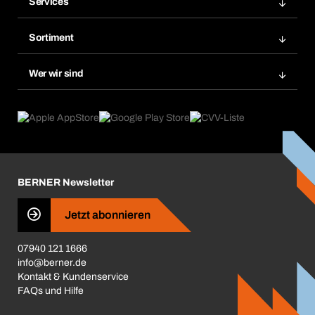
Services
Rechnungen
BERA Regalsystem
Merklisten
Sortiment
BERAsmart
Nachbestellungen
Produktneuheiten
Chemical Safety Management
Wer wir sind
Dauerauftrag
Anwendungsgebiete
eProcurement
Was wir anbieten
Reparaturen & Rücksendungen
Product Compliance
Produktfinder
Was uns antreibt
Kataloge & Broschüren
Corporate Responsibility
Aktionsübersicht
Karriere
BERNER Newsletter
Business Conduct
Jetzt abonnieren
07940 121 1666
info@berner.de
Kontakt & Kundenservice
FAQs und Hilfe