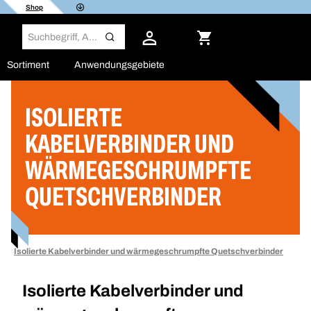
Shop
Sortiment
Anwendungsgebiete
ISOLIERTE
Filter
KABELVERBINDER UND
WÄRMEGESCHRUMPFTE
QUETSCHVERBINDER
Isolierte Kabelverbinder und wärmegeschrumpfte Quetschverbinder
Isolierte Kabelverbinder und