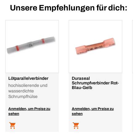
Unsere Empfehlungen für dich:
Lötparallelverbinder
Duraseal
S
Schrumpfverbinder Rot-
S
hochisolierende und
Blau-Gelb
0
wasserdichte
Schrumpfhülse
Anmelden, um Preise zu
Anmelden, um Preise zu
A
sehen
sehen
s