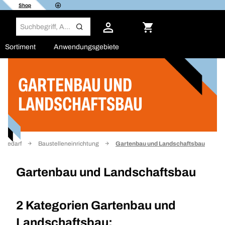
Shop
Sortiment
Anwendungsgebiete
GARTENBAU UND
Filter
LANDSCHAFTSBAU
ubedarf
Baustelleneinrichtung
Gartenbau und Landschaftsbau
Gartenbau und Landschaftsbau
2 Kategorien
Gartenbau und
Landschaftsbau: