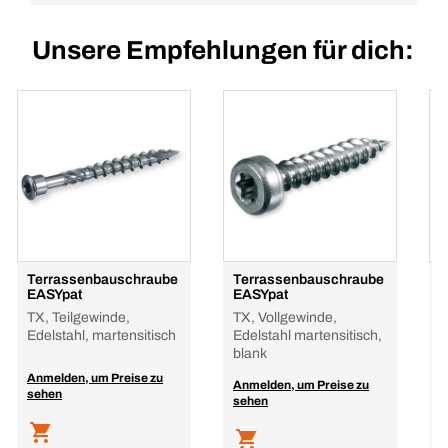
Unsere Empfehlungen für dich:
Terrassenbauschraube
Terrassenbauschraube
A
EASYpat
EASYpat
TX, Teilgewinde,
TX, Vollgewinde,
Edelstahl, martensitisch
Edelstahl martensitisch,
blank
Anmelden, um Preise zu
A
Anmelden, um Preise zu
sehen
s
sehen