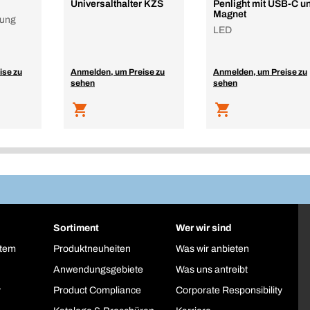
Universalthalter KZS
Penlight mit USB-C u
Magnet
nung
LED
ise zu
Anmelden, um Preise zu
Anmelden, um Preise zu
sehen
sehen
Sortiment
Wer wir sind
stem
Produktneuheiten
Was wir anbieten
Anwendungsgebiete
Was uns antreibt
y
Product Compliance
Corporate Responsibility