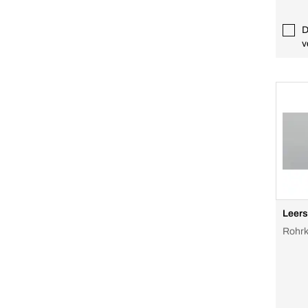
D
v
Leers
Rohrk