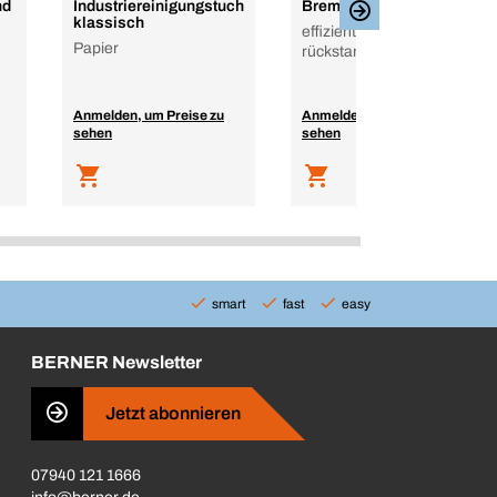
nd
Industriereinigungstuch
Bremsenreiniger
klassisch
effizient und
Papier
rückstandsfrei
Anmelden, um Preise zu
Anmelden, um Preise zu
sehen
sehen
smart
fast
easy
BERNER Newsletter
Jetzt abonnieren
07940 121 1666