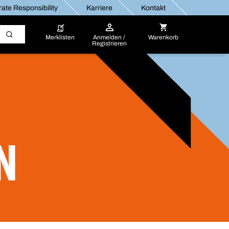
ate Responsibility
Karriere
Kontakt
Merklisten
Anmelden /
Warenkorb
Registrieren
N