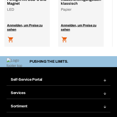
Magnet
klassisch
F
LED
Papier
E
Anmelden, um Preise zu
Anmelden, um Preise zu
A
sehen
sehen
s
PUSHING THE LIMITS.
Self-Service Portal
Bestellungen
Services
Rechnungen
BERA Regalsystem
Merklisten
Sortiment
BERAsmart
Nachbestellungen
Produktneuheiten