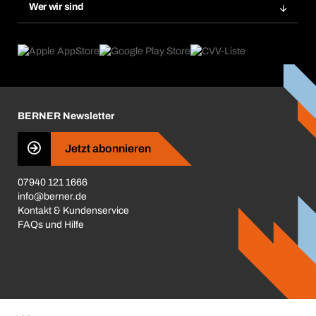
Chemical Safety Management
Wer wir sind
Dauerauftrag
Anwendungsgebiete
eProcurement
Was wir anbieten
Reparaturen & Rücksendungen
Product Compliance
Produktfinder
Was uns antreibt
Kataloge & Broschüren
Corporate Responsibility
Aktionsübersicht
Karriere
BERNER Newsletter
Business Conduct
Jetzt abonnieren
07940 121 1666
info@berner.de
Kontakt & Kundenservice
FAQs und Hilfe