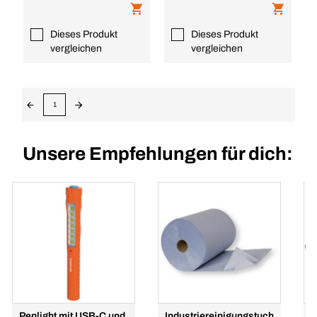
Dieses Produkt
Dieses Produkt
vergleichen
vergleichen
1
Unsere Empfehlungen für dich:
Penlight mit USB-C und
Industriereinigungstuch
A