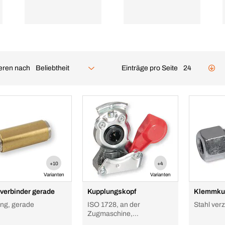
ieren nach
Einträge pro Seite
Beliebtheit
24
+10
+4
Varianten
Varianten
verbinder gerade
Kupplungskopf
Klemmku
ng, gerade
ISO 1728, an der
Stahl ver
Zugmaschine,
Zugmaschine