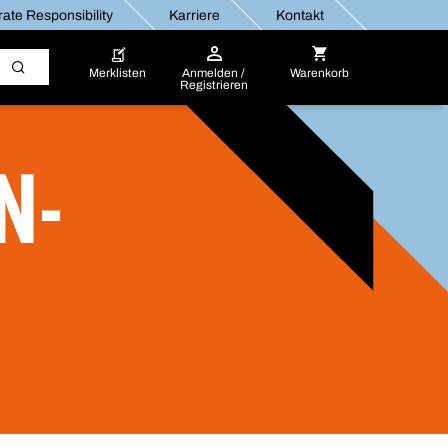
ate Responsibility
Karriere
Kontakt
Merklisten
Anmelden /
Warenkorb
Registrieren
N-