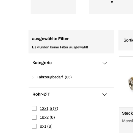
e
ausgewählte Filter
Sort
Es wurden keine Filter ausgewählt
Kategorie
Fahrzeugbedarf
85
Rohr-Ø T
12x1,5
7
Steck
16x2
6
Messi
6x1
6