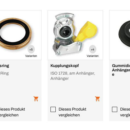
+5
+4
Varianten
Varianten
sring
Kupplungskopf
Gummidic
Anhänger
-Ring
ISO 1728, am Anhänger,
e
Anhänger
ieses Produkt
Dieses Produkt
Dies
ergleichen
vergleichen
vergl