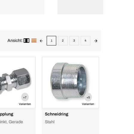
Ansicht:
1
2
3
4
+7
+5
Varianten
Varianten
pplung
Schneidring
zinkt, Gerade
Stahl