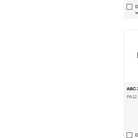
D
v
ABC 
PA12
D