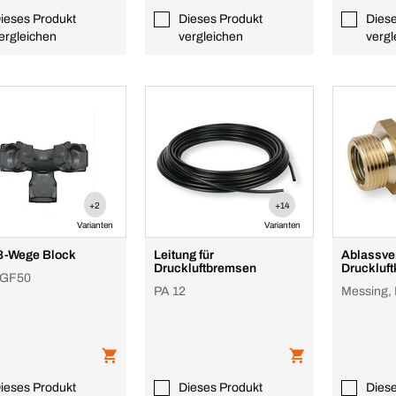
ieses Produkt
Dieses Produkt
Dies
ergleichen
vergleichen
vergl
+2
+14
Varianten
Varianten
3-Wege Block
Leitung für
Ablassven
Druckluftbremsen
Druckluf
 GF50
PA 12
Messing,
ieses Produkt
Dieses Produkt
Dies