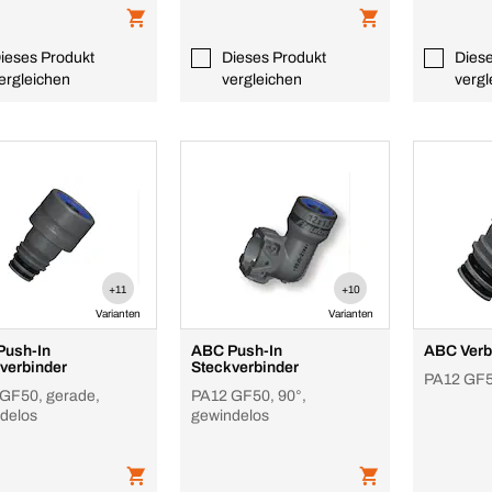
ieses Produkt
Dieses Produkt
Dies
ergleichen
vergleichen
vergl
+11
+10
Varianten
Varianten
Push-In
ABC Push-In
ABC Verb
verbinder
Steckverbinder
PA12 GF5
GF50, gerade,
PA12 GF50, 90°,
delos
gewindelos