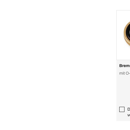
Brem
mit O
D
v