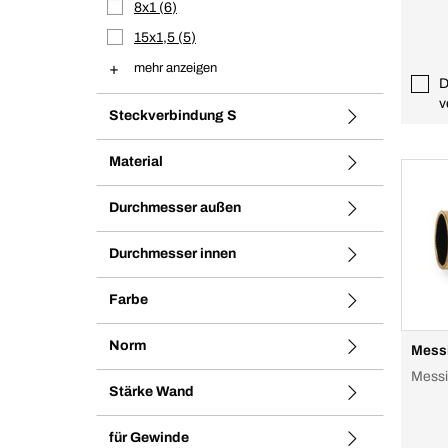
8x1
6
15x1,5
5
mehr anzeigen
D
v
Steckverbindung S
Material
Durchmesser außen
Durchmesser innen
Farbe
Norm
Messi
Mess
Stärke Wand
für Gewinde