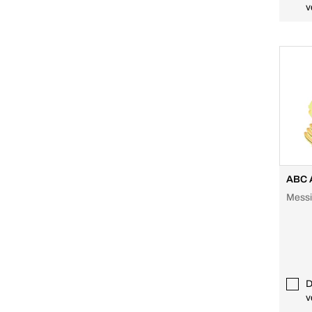
v
ABC A
Mess
D
v