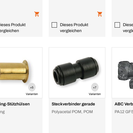
ieses Produkt
Dieses Produkt
Dies
ergleichen
vergleichen
vergl
+5
+7
Varianten
Varianten
ng-Stützhülsen
Steckverbinder gerade
ABC Verb
ing
Polyacetal POM, POM
PA12 GF50