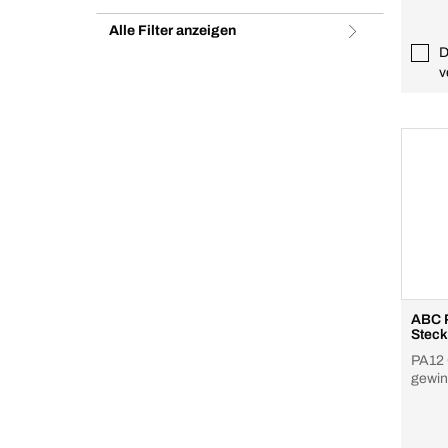
Alle Filter anzeigen
D
v
ABC 
Steck
PA12 
gewin