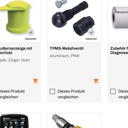
+2
+2
Varianten
Varianten
tternanzeige mit
TPMS-Metallventil
Zubehör 
schutz
Diagnose
Aluminium, PKW
elb, Zeiger oben
ieses Produkt
Dieses Produkt
Dies
ergleichen
vergleichen
vergl