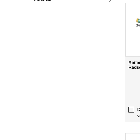
Reife
Radsc
D
v