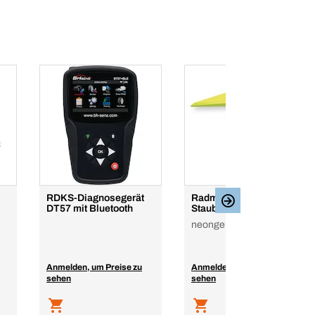
RDKS-Diagnosegerät
Radmutternanzeige mit
DT57 mit Bluetooth
Staubschutz
neongelb, Zeiger oben
Anmelden, um Preise zu
Anmelden, um Preise zu
sehen
sehen