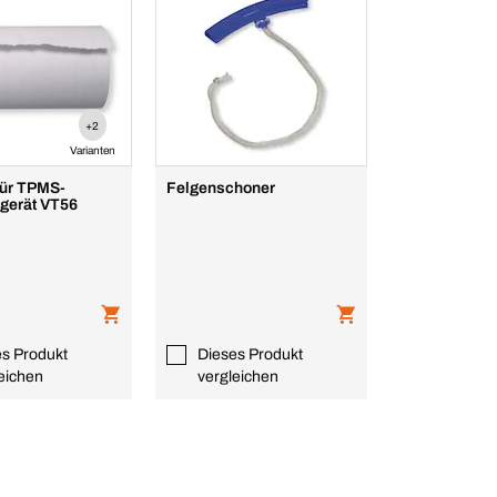
+2
Varianten
für TPMS-
Felgenschoner
gerät VT56
es Produkt
Dieses Produkt
eichen
vergleichen