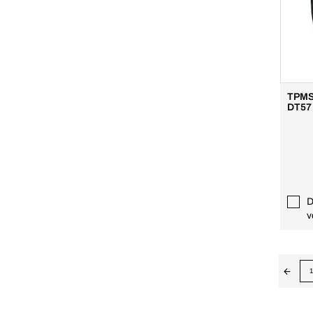
TPMS
DT57
D
v
1