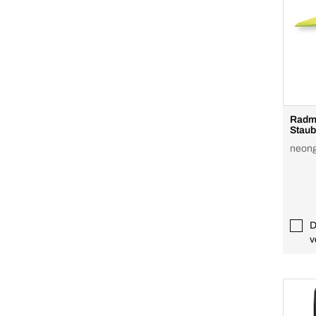
Radmu
Staub
neong
D
v