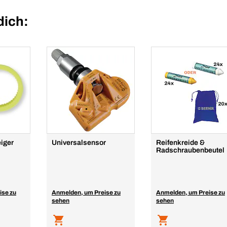
dich:
iger
Universalsensor
Reifenkreide &
Radschraubenbeutel
ise zu
Anmelden, um Preise zu
Anmelden, um Preise zu
sehen
sehen