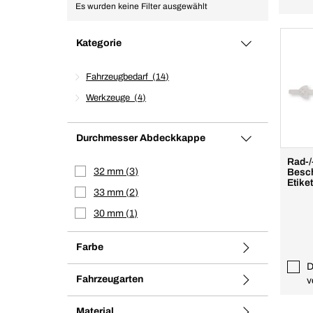
Es wurden keine Filter ausgewählt
Kategorie
Fahrzeugbedarf
14
Werkzeuge
4
Durchmesser Abdeckkappe
Rad-/
32 mm
3
Besch
Etiket
33 mm
2
30 mm
1
Farbe
D
Fahrzeugarten
v
Material