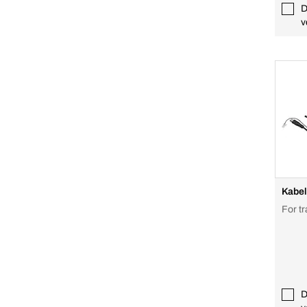
D
v
Kabel
For tr
D