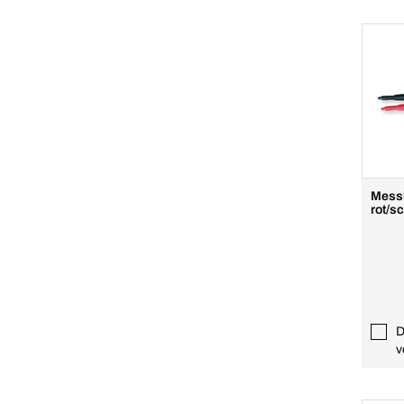
Messl
rot/s
D
v