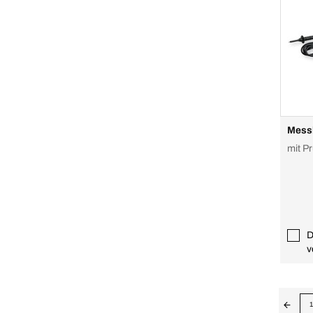
Messl
mit P
D
v
1