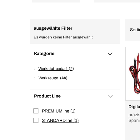
ausgewählte Filter
Sort
Es wurden keine Filter ausgewählt
Kategorie
Werkstattbedarf
2
Werkzeuge
44
Product Line
Digit
PREMIUMline
1
präzi
STANDARDline
1
Span