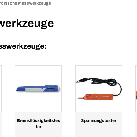
tronische Messwerkzeuge
werkzeuge
esswerkzeuge:
Bremsflüssigkeitstes
Spannungstester
ter