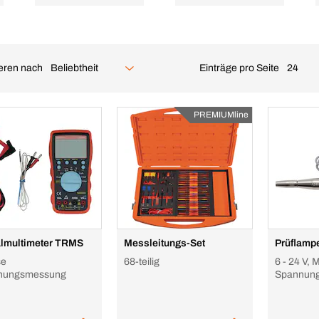
ieren nach
Einträge pro Seite
Beliebtheit
24
PREMIUMline
almultimeter TRMS
Messleitungs-Set
Prüflampe
se
68-teilig
6 - 24 V, M
nungsmessung
Spannung
Gleichst