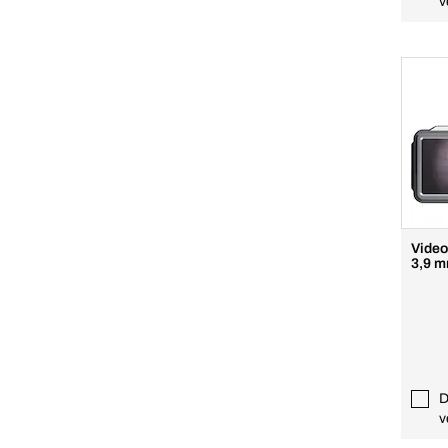
v
Video
3,9 
D
v