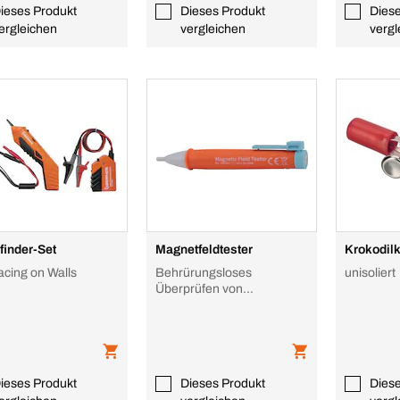
ieses Produkt
Dieses Produkt
Dies
ergleichen
vergleichen
vergl
finder-Set
Magnetfeldtester
Krokodil
acing on Walls
Behrürungsloses
unisoliert
Überprüfen von
Magnetfeldern
ieses Produkt
Dieses Produkt
Dies