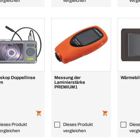
ergleichen
vergleichen
vergl
skop Doppellinse
Messung der
Wärmebil
mm
Laminierstärke
PREMIUM1
ieses Produkt
Dieses Produkt
Dies
ergleichen
vergleichen
vergl