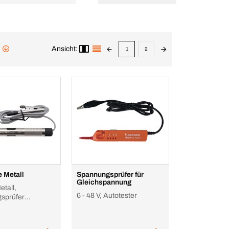
Ansicht:
1
2
 Metall
Spannungsprüfer für
Gleichspannung
etall,
6 - 48 V, Autotester
sprüfer
rom 6-24V