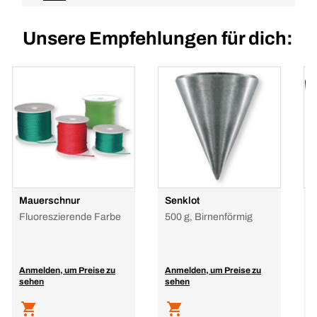
Unsere Empfehlungen für dich:
Mauerschnur
Senklot
R
Fluoreszierende Farbe
500 g, Birnenförmig
Anmelden, um Preise zu
Anmelden, um Preise zu
A
sehen
sehen
s