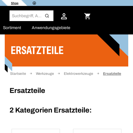
Shop
Sortiment
Anwendungsgebiete
ERSATZTEILE
Filter
Startseite
Werkzeuge
Elektrowerkzeuge
Ersatzteile
Ersatzteile
2 Kategorien
Ersatzteile: