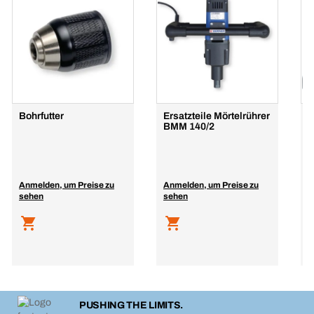
Bohrfutter
Ersatzteile Mörtelrührer
W
BMM 140/2
r
H
Anmelden, um Preise zu
Anmelden, um Preise zu
A
sehen
sehen
s
PUSHING THE LIMITS.