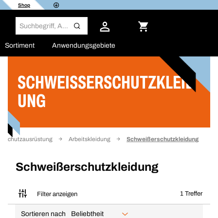
Shop
Sortiment
Anwendungsgebiete
SCHWEISSERSCHUTZKLEIDU
Filter
NG
e Schutzausrüstung
Arbeitskleidung
Schweißerschutzkleidung
Schweißerschutzkleidung
1 Treffer
Filter anzeigen
Sortieren nach
Beliebtheit