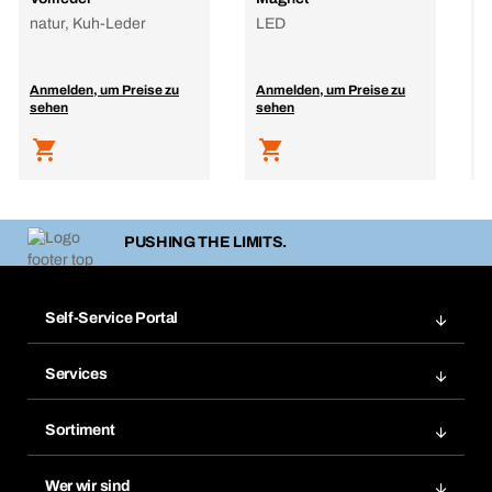
natur, Kuh-Leder
LED
P
Anmelden, um Preise zu
Anmelden, um Preise zu
A
sehen
sehen
s
PUSHING THE LIMITS.
Self-Service Portal
Bestellungen
Services
Rechnungen
BERA Regalsystem
Merklisten
Sortiment
BERAsmart
Nachbestellungen
Produktneuheiten
Chemical Safety Management
Wer wir sind