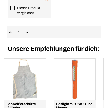
Dieses Produkt
vergleichen
1
Unsere Empfehlungen für dich:
Schweißerschürze
Penlight mit USB-C und
I
Vollleder
Magnet
k