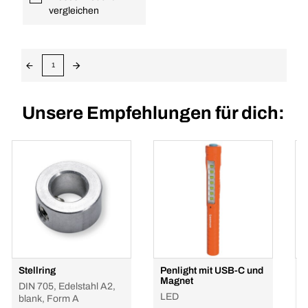
vergleichen
1
Unsere Empfehlungen für dich:
Stellring
Penlight mit USB-C und
I
Magnet
k
DIN 705, Edelstahl A2,
LED
P
blank, Form A