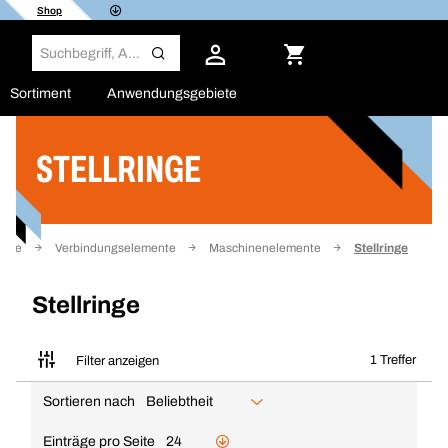
Shop
Sortiment
Anwendungsgebiete
STELLRINGE
Filter
seite
Verbindungselemente
Maschinenelemente
Stellringe
Stellringe
1 Treffer
Filter anzeigen
Sortieren nach
Beliebtheit
Einträge pro Seite
24