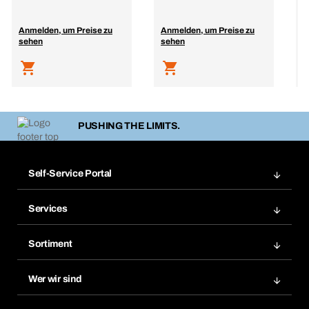
Anmelden, um Preise zu
Anmelden, um Preise zu
A
sehen
sehen
s
PUSHING THE LIMITS.
Self-Service Portal
Bestellungen
Services
Rechnungen
BERA Regalsystem
Merklisten
Sortiment
BERAsmart
Nachbestellungen
Produktneuheiten
Chemical Safety Management
Wer wir sind
Dauerauftrag
Anwendungsgebiete
eProcurement
Was wir anbieten
Reparaturen & Rücksendungen