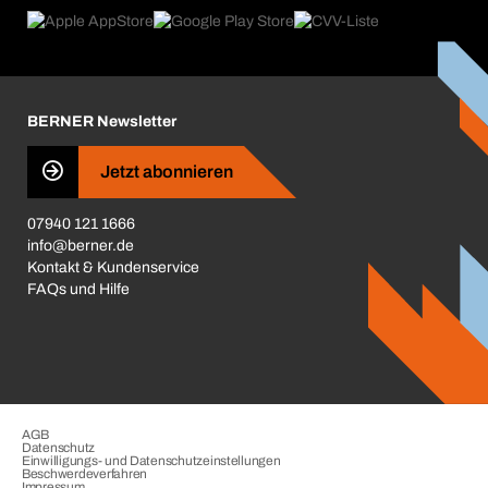
Product Compliance
Produktfinder
Was uns antreibt
Kataloge & Broschüren
Corporate Responsibility
Aktionsübersicht
Karriere
BERNER Newsletter
Business Conduct
Jetzt abonnieren
07940 121 1666
info@berner.de
Kontakt & Kundenservice
FAQs und Hilfe
AGB
Datenschutz
Einwilligungs- und Datenschutzeinstellungen
Beschwerdeverfahren
Impressum