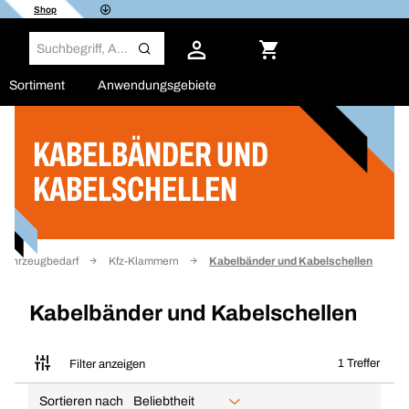
Shop
Sortiment
Anwendungsgebiete
KABELBÄNDER UND
Filter
KABELSCHELLEN
Fahrzeugbedarf
Kfz-Klammern
Kabelbänder und Kabelschellen
Kabelbänder und Kabelschellen
1 Treffer
Filter anzeigen
Sortieren nach
Beliebtheit