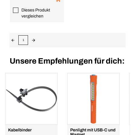
Dieses Produkt
vergleichen
1
Unsere Empfehlungen für dich:
Kabelbinder
Penlight mit USB-C und
I
Magnet
k