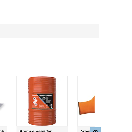
uch
Bremsenreiniger
Arbeitshandschuh