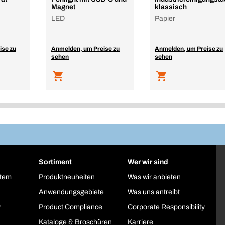
Magnet
klassisch
LED
Papier
ise zu
Anmelden, um Preise zu
Anmelden, um Preise zu
sehen
sehen
Sortiment
Wer wir sind
stem
Produktneuheiten
Was wir anbieten
Anwendungsgebiete
Was uns antreibt
y
Product Compliance
Corporate Responsibility
Kataloge & Broschüren
Karriere