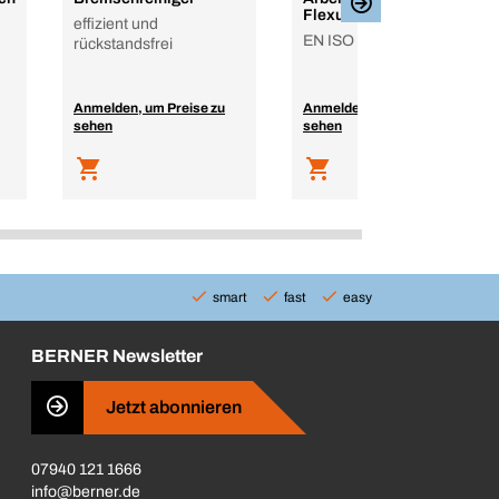
Flexus
effizient und
EN ISO 21420, EN 388
rückstandsfrei
Anmelden, um Preise zu
Anmelden, um Preise zu
sehen
sehen
smart
fast
easy
BERNER Newsletter
Jetzt abonnieren
07940 121 1666
info@berner.de