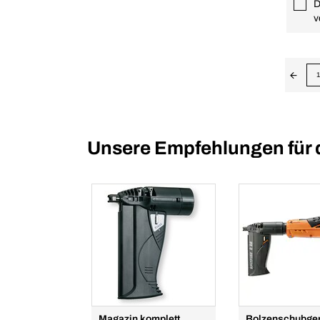
D
v
1
Unsere Empfehlungen für 
Magazin komplett
Bolzenschubger