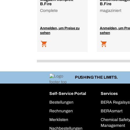
B.Fire
B.Fire
Complete
magaziniert
Anmelden, um Preise zu
Anmelden, um Pre
sehen
sehen
PUSHING THE LIMITS.
Self-Service Portal
Services
Bestellungen
BERA Regalsy
Rechnungen
BERAsmart
Merklisten
Chemical Safet
Management
Nachbestellungen