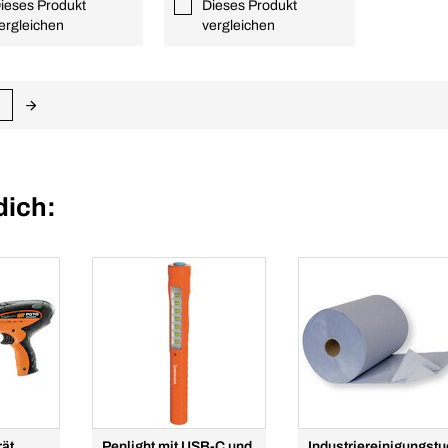
ieses Produkt
Dieses Produkt
ergleichen
vergleichen
dich:
ät
Penlight mit USB-C und
Industriereinigungst