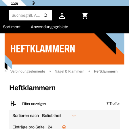
Shop
Sortiment
Anwendungsgebiete
HEFTKLAMMERN
Filter
e
Verbindungselemente
Nägel & Klammern
Heftklammern
Heftklammern
7 Treffer
Filter anzeigen
Sortieren nach
Beliebtheit
Einträge pro Seite
24