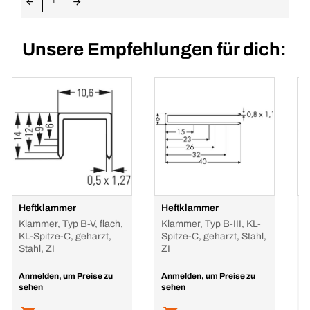
1
Unsere Empfehlungen für dich:
Heftklammer
Heftklammer
H
Klammer, Typ B-V, flach,
Klammer, Typ B-III, KL-
K
KL-Spitze-C, geharzt,
Spitze-C, geharzt, Stahl,
S
Stahl, ZI
ZI
Anmelden, um Preise zu
Anmelden, um Preise zu
A
sehen
sehen
s