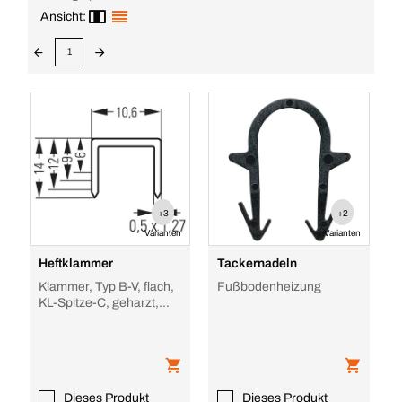
Ansicht:
1
+3
+2
Varianten
Varianten
Heftklammer
Tackernadeln
Klammer, Typ B-V, flach,
Fußbodenheizung
KL-Spitze-C, geharzt,
Stahl, ZI
Dieses Produkt
Dieses Produkt