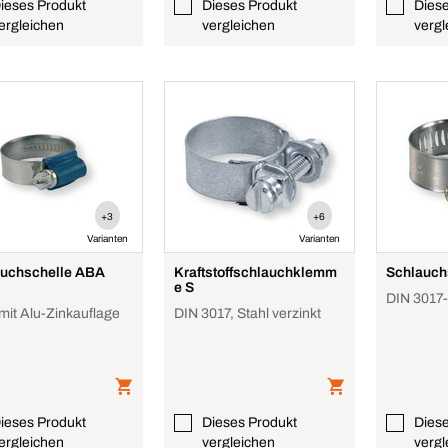
ieses Produkt
Dieses Produkt
Dies
ergleichen
vergleichen
vergl
+3
+6
Varianten
Varianten
uchschelle ABA
Kraftstoffschlauchklemm
Schlauch
e S
DIN 3017
 mit Alu-Zinkauflage
DIN 3017, Stahl verzinkt
ieses Produkt
Dieses Produkt
Dies
ergleichen
vergleichen
vergl