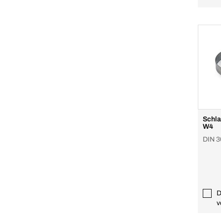
Schla
W4
DIN 3
D
v