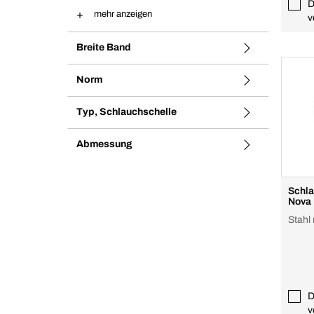
D
mehr anzeigen
v
Breite Band
Norm
Typ, Schlauchschelle
Abmessung
Schla
Nova
Stahl
D
v