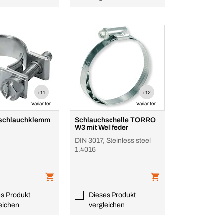
+11
+12
Varianten
Varianten
ffschlauchklemm
Schlauchschelle TORRO
W3 mit Wellfeder
DIN 3017, Steinless steel
1.4016
es Produkt
Dieses Produkt
eichen
vergleichen