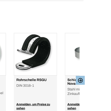
Rohrschelle RSGU
Schlauchschelle ABA
Nova
DIN 3016-1
Stahl mit Alu-
eel
Zinkauflage
Anmelden, um Preise zu
Anmelden, um Preise zu
sehen
sehen