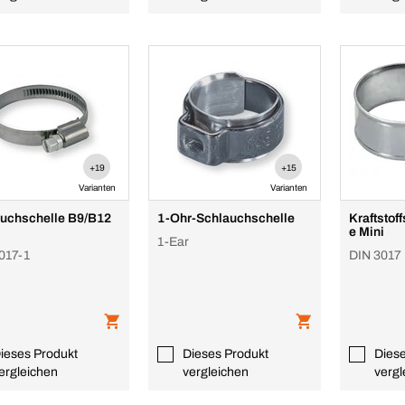
+19
+15
Varianten
Varianten
uchschelle B9/B12
1-Ohr-Schlauchschelle
Kraftsto
e Mini
1-Ear
017-1
DIN 3017
ieses Produkt
Dieses Produkt
Dies
ergleichen
vergleichen
vergl