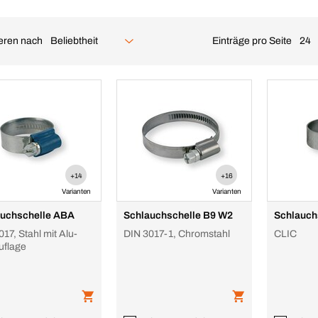
ieren nach
Einträge pro Seite
Beliebtheit
24
+14
+16
Varianten
Varianten
uchschelle ABA
Schlauchschelle B9 W2
Schlauch
17, Stahl mit Alu-
DIN 3017-1, Chromstahl
CLIC
uflage