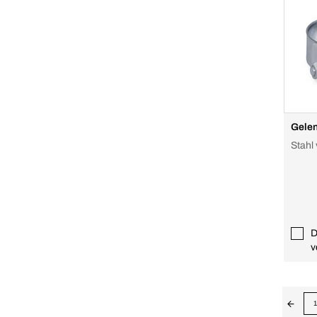
Gelen
Stahl 
D
v
1