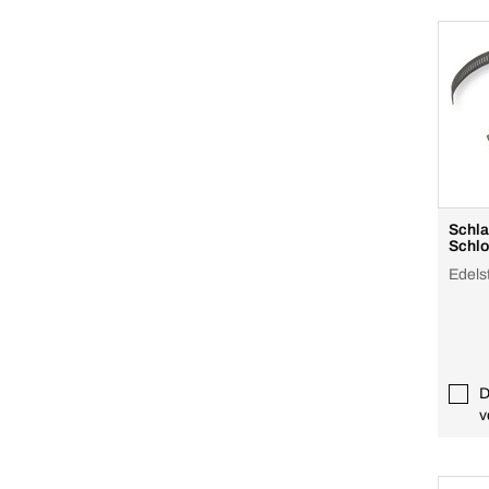
Schla
Schl
Edels
D
v