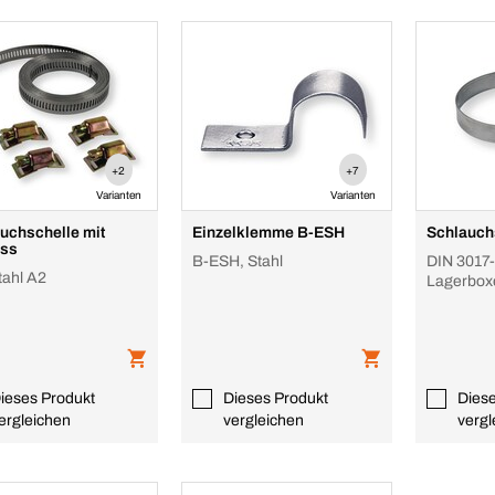
+2
+7
Varianten
Varianten
uchschelle mit
Einzelklemme B-ESH
Schlauch
oss
B-ESH, Stahl
DIN 3017-
tahl A2
Lagerbox
ieses Produkt
Dieses Produkt
Dies
ergleichen
vergleichen
vergl