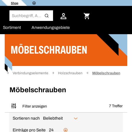
Shop
Sortiment
Anwendungsgebiete
MÖBELSCHRAUBEN
Filter
te
Verbindungselemente
Holzschrauben
Möbelschrauben
Möbelschrauben
7 Treffer
Filter anzeigen
Sortieren nach
Beliebtheit
Einträge pro Seite
24