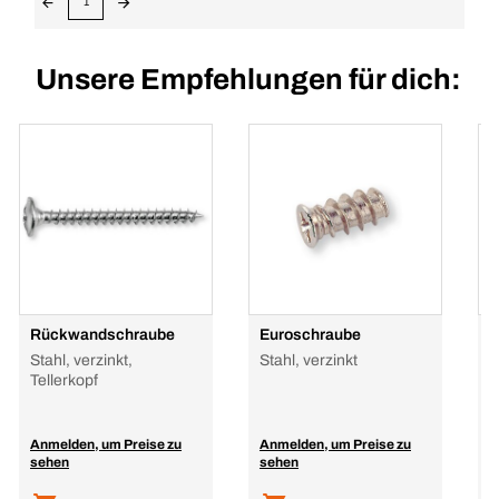
1
Unsere Empfehlungen für dich:
Rückwandschraube
Euroschraube
M
Stahl, verzinkt,
Stahl, verzinkt
P
Tellerkopf
Anmelden, um Preise zu
Anmelden, um Preise zu
A
sehen
sehen
s