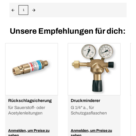
1
Unsere Empfehlungen für dich:
Rückschlagsicherung
Druckminderer
D
für Sauerstoff- oder
G 1/4" a., für
D
Acetylenleitungen
Schutzgasflaschen
A
Anmelden, um Preise zu
Anmelden, um Preise zu
A
sehen
sehen
s