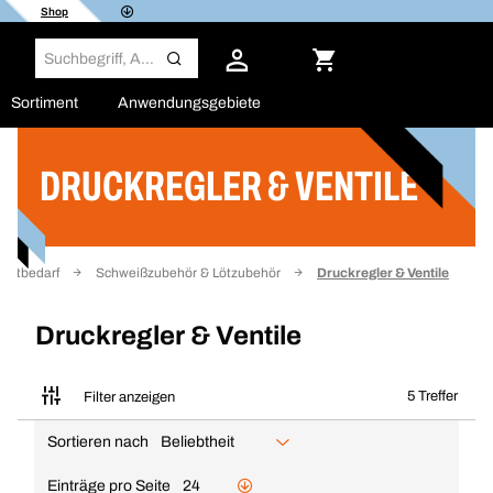
Shop
Sortiment
Anwendungsgebiete
DRUCKREGLER & VENTILE
Filter
tattbedarf
Schweißzubehör & Lötzubehör
Druckregler & Ventile
Druckregler & Ventile
5 Treffer
Filter anzeigen
Sortieren nach
Beliebtheit
Einträge pro Seite
24