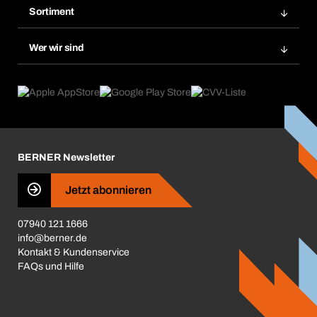
Merklisten
Sortiment
BERAsmart
Nachbestellungen
Produktneuheiten
Chemical Safety Management
Wer wir sind
Dauerauftrag
Anwendungsgebiete
eProcurement
Was wir anbieten
Reparaturen & Rücksendungen
Product Compliance
Produktfinder
Was uns antreibt
Kataloge & Broschüren
Corporate Responsibility
Aktionsübersicht
Karriere
BERNER Newsletter
Business Conduct
Jetzt abonnieren
07940 121 1666
info@berner.de
Kontakt & Kundenservice
FAQs und Hilfe